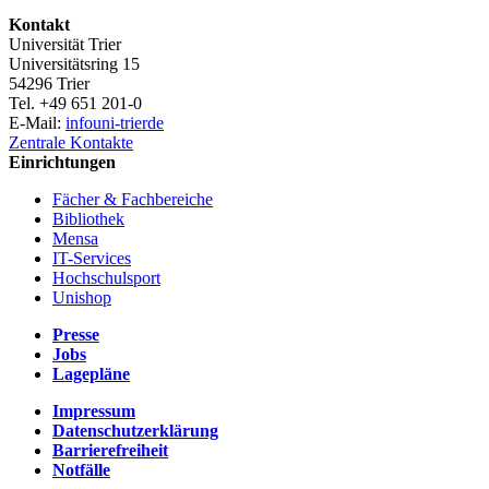
Kontakt
Universität Trier
Universitätsring 15
54296 Trier
Tel. +49 651 201-0
E-Mail:
info
uni-trier
de
Zentrale Kontakte
Einrichtungen
Fächer & Fachbereiche
Bibliothek
Mensa
IT-Services
Hochschulsport
Unishop
Presse
Jobs
Lagepläne
Impressum
Datenschutzerklärung
Barrierefreiheit
Notfälle