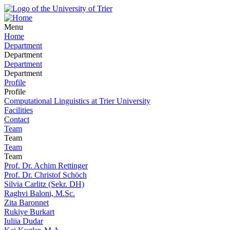
Menu
Home
Department
Department
Department
Department
Profile
Profile
Computational Linguistics at Trier University
Facilities
Contact
Team
Team
Team
Team
Prof. Dr. Achim Rettinger
Prof. Dr. Christof Schöch
Silvia Carlitz (Sekr. DH)
Raghvi Baloni, M.Sc.
Zita Baronnet
Rukiye Burkart
Iuliia Dudar