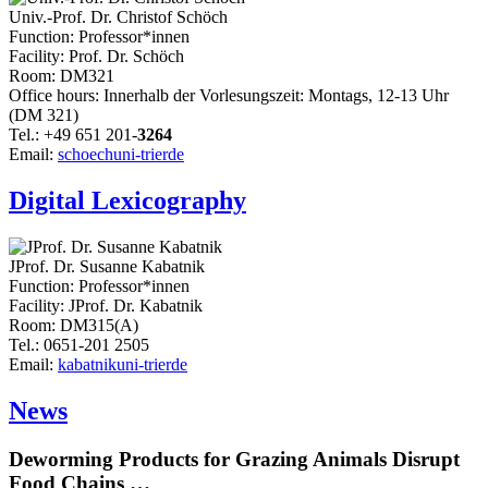
Univ.-Prof. Dr. Christof Schöch
Function: Professor*innen
Facility: Prof. Dr. Schöch
Room: DM321
Office hours: Innerhalb der Vorlesungszeit: Montags, 12-13 Uhr
(DM 321)
Tel.: +49 651 201-
3264
Email:
schoech
uni-trier
de
Digital Lexicography
JProf. Dr. Susanne Kabatnik
Function: Professor*innen
Facility: JProf. Dr. Kabatnik
Room: DM315(A)
Tel.: 0651-201 2505
Email:
kabatnik
uni-trier
de
News
Deworming Products for Grazing Animals Disrupt
Food Chains …