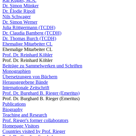
Kai Kugler, M.A.
Dr. Simon Münker
Dr. Élodie Ripoll
Nils Schwager
Dr. Simon Werner
Julia Röttgermann (TCDH)
Dr. Claudia Bamberg (TCDH)
Dr. Thomas Burch (TCDH)
Ehemalige Mitarbeiter CL
Ehemalige Mitarbeiter CL
Prof. Dr. Reinhard Köhler
Prof. Dr. Reinhard Köhler
Beiträge zu Sammelwerken und Schriften
Monographien
Übersetzungen von Büchern
Herausgegebene Bände
Internationale Zeitschrift
Prof. Dr. Burghard B. Rieger (Emeritus)
Prof. Dr. Burghard B. Rieger (Emeritus)
Publications
Biography
Teaching and Research
Prof. Rieger's former collaborators
Homepage Visitors
Countries visited by Prof. Rieger