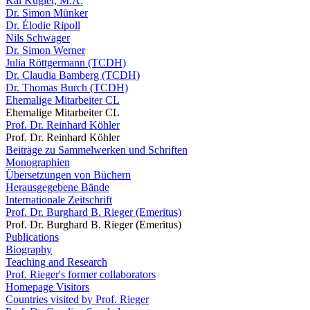
Kai Kugler, M.A.
Dr. Simon Münker
Dr. Élodie Ripoll
Nils Schwager
Dr. Simon Werner
Julia Röttgermann (TCDH)
Dr. Claudia Bamberg (TCDH)
Dr. Thomas Burch (TCDH)
Ehemalige Mitarbeiter CL
Ehemalige Mitarbeiter CL
Prof. Dr. Reinhard Köhler
Prof. Dr. Reinhard Köhler
Beiträge zu Sammelwerken und Schriften
Monographien
Übersetzungen von Büchern
Herausgegebene Bände
Internationale Zeitschrift
Prof. Dr. Burghard B. Rieger (Emeritus)
Prof. Dr. Burghard B. Rieger (Emeritus)
Publications
Biography
Teaching and Research
Prof. Rieger's former collaborators
Homepage Visitors
Countries visited by Prof. Rieger