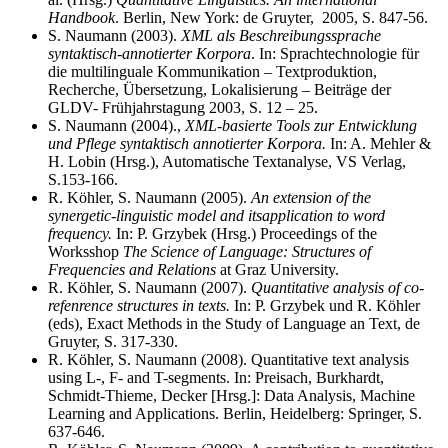
Handbook
. Berlin, New York: de Gruyter, 2005, S. 847-56.
S. Naumann (2003).
XML
als Beschreibungssprache
syntaktisch-annotierter Korpora
. In: Sprachtechnologie für
die multilinguale Kommunikation – Textproduktion,
Recherche, Übersetzung, Lokalisierung – Beiträge der
GLDV- Frühjahrstagung 2003, S. 12 – 25.
S. Naumann (2004).,
XML-basierte Tools zur Entwicklung
und Pflege syntaktisch annotierter
Korpora.
In: A. Mehler &
H. Lobin (Hrsg.), Automatische Textanalyse, VS Verlag,
S.153-166.
R. Köhler, S. Naumann (2005).
An extension of the
synergetic-linguistic model and
its
application
to word
frequency.
In: P. Grzybek (Hrsg.) Proceedings of the
Worksshop
The Science of Language: Structures of
Frequencies and Relations
at Graz University.
R. Köhler, S. Naumann (2007).
Quantitative analysis of co-
refenrence structures in texts.
In: P. Grzybek und R. Köhler
(eds), Exact Methods in the Study of Language an Text, de
Gruyter, S. 317-330.
R. Köhler, S. Naumann (2008). Quantitative text analysis
using L-, F- and T-segments. In: Preisach, Burkhardt,
Schmidt-Thieme, Decker [Hrsg.]: Data Analysis, Machine
Learning and Applications. Berlin, Heidelberg: Springer, S.
637-646.