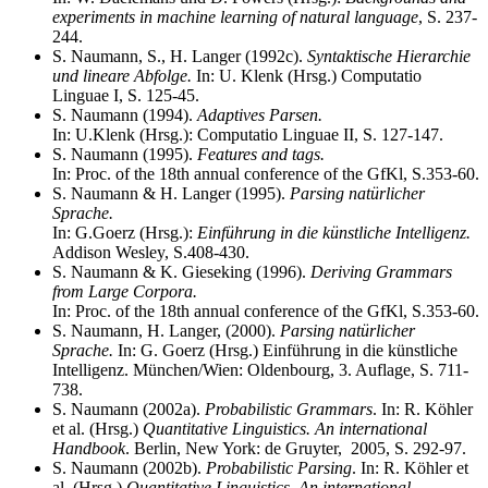
experiments in machine learning of natural language
, S. 237-
244.
S. Naumann, S., H. Langer (1992c).
Syntaktische Hierarchie
und lineare Abfolge.
In: U. Klenk (Hrsg.) Computatio
Linguae I, S. 125-45.
S. Naumann (1994).
Adaptives Parsen.
In: U.Klenk (Hrsg.): Computatio Linguae II, S. 127-147.
S. Naumann (1995).
Features and tags.
In: Proc. of the 18th annual conference of the GfKl, S.353-60.
S. Naumann & H. Langer (1995).
Parsing natürlicher
Sprache.
In: G.Goerz (Hrsg.):
Einführung in die künstliche Intelligenz.
Addison Wesley, S.408-430.
S. Naumann & K. Gieseking (1996).
Deriving Grammars
from Large Corpora.
In: Proc. of the 18th annual conference of the GfKl, S.353-60.
S. Naumann, H. Langer, (2000).
Parsing natürlicher
Sprache.
In: G. Goerz (Hrsg.) Einführung in die künstliche
Intelligenz. München/Wien: Oldenbourg, 3. Auflage, S. 711-
738.
S. Naumann (2002a).
Probabilistic Grammars
. In: R. Köhler
et al. (Hrsg.)
Quantitative Linguistics. An international
Handbook
. Berlin, New York: de Gruyter, 2005, S. 292-97.
S. Naumann (2002b).
Probabilistic Parsing
. In: R. Köhler et
al. (Hrsg.)
Quantitative Linguistics. An international