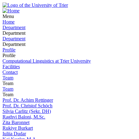
Menu
Home
Department
Department
Department
Department
Profile
Profile
Computational Linguistics at Trier University
Facilities
Contact
Team
Team
Team
Team
Prof. Dr. Achim Rettinger
Prof. Dr. Christof Schöch
Silvia Carlitz (Sekr. DH)
Raghvi Baloni, M.Sc.
Zita Baronnet
Rukiye Burkart
Iuliia Dudar