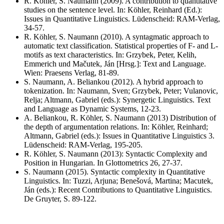
R. Köhler, S. Naumann (2009). A contribution to quantitative
studies on the sentence level. In: Köhler, Reinhard (Ed.):
Issues in Quantitative Linguistics. Lüdenscheid: RAM-Verlag,
34-57.
R. Köhler, S. Naumann (2010). A syntagmatic approach to
automatic text classification. Statistical properties of F- and L-
motifs as text characteristics. In: Grzybek, Peter, Kelih,
Emmerich und Mačutek, Ján [Hrsg.]: Text and Language.
Wien: Praesens Verlag, 81-89.
S. Naumann, A. Beliankou (2012). A hybrid approach to
tokenization. In: Naumann, Sven; Grzybek, Peter; Vulanovic,
Relja; Altmann, Gabriel (eds.): Synergetic Linguistics. Text
and Language as Dynamic Systems, 12-23.
A. Beliankou, R. Köhler, S. Naumann (2013) Distribution of
the depth of argumentation relations. In: Köhler, Reinhard;
Altmann, Gabriel (eds.): Issues in Quantitative Linguistics 3.
Lüdenscheid: RAM-Verlag, 195-205.
R. Köhler, S. Naumann (2013): Syntactic Complexity and
Position in Hungarian. In Glottometrics 26, 27-37.
S. Naumann (2015). Syntactic complexity in Quantitative
Linguistics. In: Tuzzi, Arjuna; Benešová, Martina; Macutek,
Ján (eds.): Recent Contributions to Quantitative Linguistics.
De Gruyter, S. 89-122.