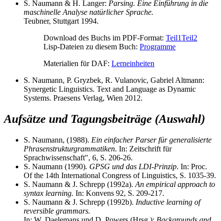
S. Naumann & H. Langer:
Parsing. Eine Einführung in die
maschinelle Analyse natürlicher Sprache.
Teubner, Stuttgart 1994.
Download des Buchs im PDF-Format:
Teil1
Teil2
Lisp-Dateien zu diesem Buch:
Programme
Materialien für DAF:
Lerneinheiten
S. Naumann, P. Gryzbek, R. Vulanovic, Gabriel Altmann:
Synergetic Linguistics. Text and Language as Dynamic
Systems. Praesens Verlag, Wien 2012.
Aufsätze und Tagungsbeiträge (Auswahl)
S. Naumann, (1988).
Ein einfacher Parser für generalisierte
Phrasenstrukturgrammatiken
. In: Zeitschrift für
Sprachwissenschaft", 6, S. 206-26.
S. Naumann (1990)
. GPSG und das LDI-Prinzip
. In: Proc.
Of the 14th International Congress of Linguistics, S. 1035-39.
S. Naumann & J. Schrepp (1992a).
An empirical approach to
syntax learning.
In: Konvens 92, S. 209-217.
S. Naumann & J. Schrepp (1992b).
Inductive learning of
reversible grammars.
In: W. Daelemans und D. Powers (Hrsg.):
Backgrounds and