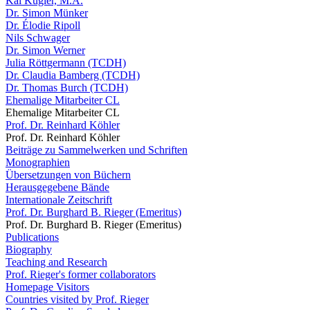
Kai Kugler, M.A.
Dr. Simon Münker
Dr. Élodie Ripoll
Nils Schwager
Dr. Simon Werner
Julia Röttgermann (TCDH)
Dr. Claudia Bamberg (TCDH)
Dr. Thomas Burch (TCDH)
Ehemalige Mitarbeiter CL
Ehemalige Mitarbeiter CL
Prof. Dr. Reinhard Köhler
Prof. Dr. Reinhard Köhler
Beiträge zu Sammelwerken und Schriften
Monographien
Übersetzungen von Büchern
Herausgegebene Bände
Internationale Zeitschrift
Prof. Dr. Burghard B. Rieger (Emeritus)
Prof. Dr. Burghard B. Rieger (Emeritus)
Publications
Biography
Teaching and Research
Prof. Rieger's former collaborators
Homepage Visitors
Countries visited by Prof. Rieger