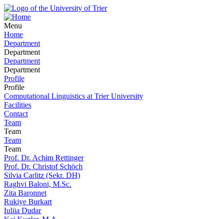
Menu
Home
Department
Department
Department
Department
Profile
Profile
Computational Linguistics at Trier University
Facilities
Contact
Team
Team
Team
Team
Prof. Dr. Achim Rettinger
Prof. Dr. Christof Schöch
Silvia Carlitz (Sekr. DH)
Raghvi Baloni, M.Sc.
Zita Baronnet
Rukiye Burkart
Iuliia Dudar