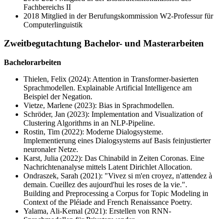
Fachbereichs II
2018 Mitglied in der Berufungskommission W2-Professur für
Computerlinguistik
Zweitbegutachtung Bachelor- und Masterarbeiten
Bachelorarbeiten
Thielen, Felix (2024): Attention in Transformer-basierten
Sprachmodellen. Explainable Artificial Intelligence am
Beispiel der Negation.
Vietze, Marlene (2023): Bias in Sprachmodellen.
Schröder, Jan (2023): Implementation and Visualization of
Clustering Algorithms in an NLP-Pipeline.
Rostin, Tim (2022): Moderne Dialogsysteme.
Implementierung eines Dialogsystems auf Basis feinjustierter
neuronaler Netze.
Karst, Julia (2022): Das Chinabild in Zeiten Coronas. Eine
Nachrichtenanalyse mittels Latent Dirichlet Allocation.
Ondraszek, Sarah (2021): "Vivez si m'en croyez, n'attendez à
demain. Cueillez des aujourd'hui les roses de la vie.".
Building and Preprocessing a Corpus for Topic Modeling in
Context of the Pléiade and French Renaissance Poetry.
Yalama, Ali-Kemal (2021): Erstellen von RNN-