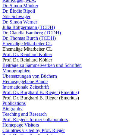
Kai Kugler, M.A.
Dr. Simon Münker
Dr. Élodie Ripoll
Nils Schwager
Dr. Simon Werner
Julia Röttgermann (TCDH)
Dr. Claudia Bamberg (TCDH)
Dr. Thomas Burch (TCDH)
Ehemalige Mitarbeiter CL
Ehemalige Mitarbeiter CL
Prof. Dr. Reinhard Köhler
Prof. Dr. Reinhard Köhler
Beiträge zu Sammelwerken und Schriften
Monographien
Übersetzungen von Büchern
Herausgegebene Bände
Internationale Zeitschrift
Prof. Dr. Burghard B. Rieger (Emeritus)
Prof. Dr. Burghard B. Rieger (Emeritus)
Publications
Biography
Teaching and Research
Prof. Rieger's former collaborators
Homepage Visitors
Countries visited by Prof. Rieger