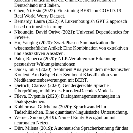
Deutschland und Italien.
Chen, Yi-Hsiu (2022): Fine-tuning BERT on COVID-19
Real World Worry Dataset.
Bernardy, Laura (2022): A Luxembourgish GPT-2 approach
based on transfer learning.
Nkoundjo, David Otrive (2021): Universal Dependencies for
Fe'efe'e.
Hu, Yanqing (2020): Zwei-Phasen Summarization für
wissenschaftliche Artikel: Eine Kombination von extraktiven
und abstraktiven Ansätzen.
Palm, Rebecca (2020): NLP-Verfahren zur Erkennung
persuasiver Wirkungsintentionen.
Dudar, Iuliia (2020): Sentiment Analyse in dem medizinischen
Kontext: Am Beispiel der Sentiment Klassifikation von
Medikamentenbewertungen mit BERT.
Dietrich, Clarissa (2020): Gendergerechte Sprache -
Überprüfung mithilfe des Encoder-Decoder-Modells.
Fileva, Evgeniia (2020): Dialogmanagementstrategien in
Dialogsystemen.
Kahhorova, Gulchehra (2020): Sprachwandel im
Tadschikischen. Eine quantitativ-linguistische Untersuchung.
Werner, Simon (2019): Named Entity Recognition mit
neuronalen Netzen.
Dürr, Milena (2019): Automatische Spracherkennung für das