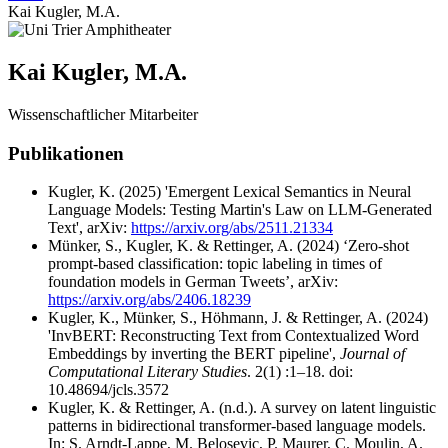
Kai Kugler, M.A.
Kai Kugler, M.A.
Wissenschaftlicher Mitarbeiter
Publikationen
Kugler, K. (2025) 'Emergent Lexical Semantics in Neural
Language Models: Testing Martin's Law on LLM-Generated
Text', arXiv:
https://arxiv.org/abs/2511.21334
Münker, S., Kugler, K. & Rettinger, A. (2024) ‘Zero-shot
prompt-based classification: topic labeling in times of
foundation models in German Tweets’, arXiv:
https://arxiv.org/abs/2406.18239
Kugler, K., Münker, S., Höhmann, J. & Rettinger, A. (2024)
'InvBERT: Reconstructing Text from Contextualized Word
Embeddings by inverting the BERT pipeline',
Journal of
Computational Literary Studies
. 2(1) :1–18. doi:
10.48694/jcls.3572
Kugler, K. & Rettinger, A. (n.d.). A survey on latent linguistic
patterns in bidirectional transformer-based language models.
In: S. Arndt‐Lappe, M. Belosevic, P. Maurer, C. Moulin, A.