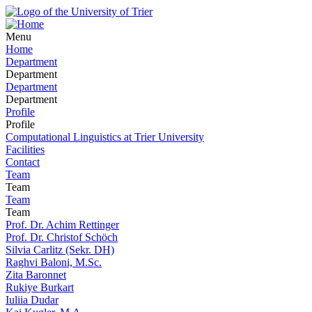
Menu
Home
Department
Department
Department
Department
Profile
Profile
Computational Linguistics at Trier University
Facilities
Contact
Team
Team
Team
Team
Prof. Dr. Achim Rettinger
Prof. Dr. Christof Schöch
Silvia Carlitz (Sekr. DH)
Raghvi Baloni, M.Sc.
Zita Baronnet
Rukiye Burkart
Iuliia Dudar