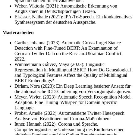
Sprachmodellen für Privatanwender.
Weber, Viktoria (2021): Automatische Erkennung von
Anglizismen in Deutschsprachigen Texten.
Elsässer, Nathalie (2021): IPA-To-Speech. Ein konkatenatives
Synthesesystem der deutschen Aussprache.
Masterarbeiten
Garthe, Johanna (2023): Automatic Cross-Target Stance
Detection with Fine-Tuned BERT: An Examination of
German Twitter Data on the Russian-Ukrainian Conflict
2022.
Wimmelmann-Gálvez, Maya (2023): Linguistic
Representation in Multilingual BERT: How Do Genealogical
and Typological Features Affect the Quality of Multilingual
BERT Embeddings?
Dirlam, Nora (2023): Ein Deep Learning basierter Ansatz für
die automatische ICD-Codierung von Versorgungsdiagnosen.
Meyer, Vivien (2023): Automatic Speech Recognition Model
Adaption. Fine-Tuning 'Whisper' for Domain Specific
Language.
Probst, Amelie (2022): Automatisierte Twitter-Hatespeech
Analyse von Reaktionen auf Corona-Maßnahmen.
Ittner, Hannah (2022): Corona und Sprache.
Computerlinguistische Untersuchung des Einflusses einer
globalen Pandemie auf die Online-Berichterstattung in