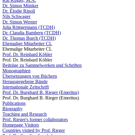
Kai Kugler, M.A.
Dr. Simon Münker
Dr. Élodie Ripoll
Nils Schwager
Dr. Simon Werner
Julia Röttgermann (TCDH)
Dr. Claudia Bamberg (TCDH)
Dr. Thomas Burch (TCDH)
Ehemalige Mitarbeiter CL
Ehemalige Mitarbeiter CL
Prof. Dr. Reinhard Köhler
Prof. Dr. Reinhard Köhler
Beiträge zu Sammelwerken und Schriften
Monographien
Übersetzungen von Büchern
Herausgegebene Bände
Internationale Zeitschrift
Prof. Dr. Burghard B. Rieger (Emeritus)
Prof. Dr. Burghard B. Rieger (Emeritus)
Publications
Biography
Teaching and Research
Prof. Rieger's former collaborators
Homepage Visitors
Countries visited by Prof. Rieger