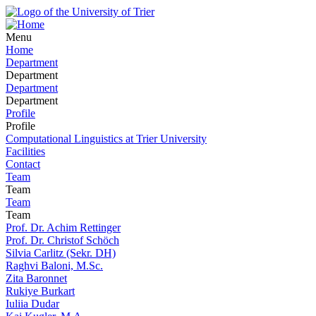
Menu
Home
Department
Department
Department
Department
Profile
Profile
Computational Linguistics at Trier University
Facilities
Contact
Team
Team
Team
Team
Prof. Dr. Achim Rettinger
Prof. Dr. Christof Schöch
Silvia Carlitz (Sekr. DH)
Raghvi Baloni, M.Sc.
Zita Baronnet
Rukiye Burkart
Iuliia Dudar