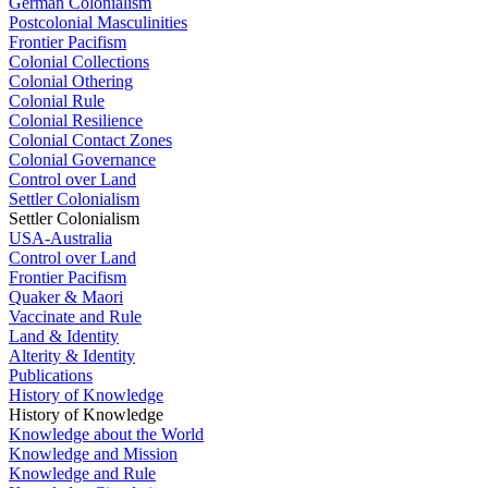
German Colonialism
Postcolonial Masculinities
Frontier Pacifism
Colonial Collections
Colonial Othering
Colonial Rule
Colonial Resilience
Colonial Contact Zones
Colonial Governance
Control over Land
Settler Colonialism
Settler Colonialism
USA-Australia
Control over Land
Frontier Pacifism
Quaker & Maori
Vaccinate and Rule
Land & Identity
Alterity & Identity
Publications
History of Knowledge
History of Knowledge
Knowledge about the World
Knowledge and Mission
Knowledge and Rule