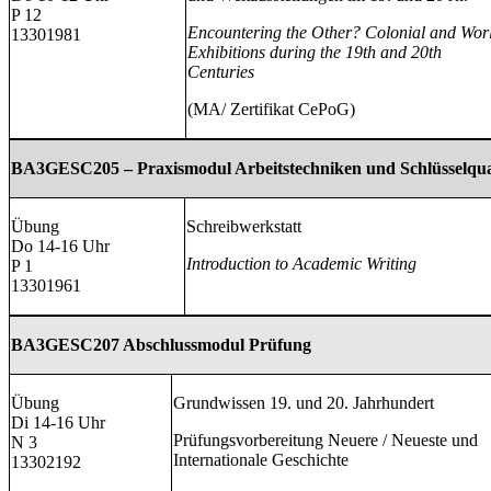
P 12
Encountering the Other? Colonial and Wor
13301981
Exhibitions during the 19th and 20th
Centuries
(MA/ Zertifikat CePoG)
BA3GESC205 – Praxismodul Arbeitstechniken und Schlüsselqual
Übung
Schreibwerkstatt
Do 14-16 Uhr
Introduction to Academic Writing
P 1
13301961
BA3GESC207 Abschlussmodul Prüfung
Übung
Grundwissen 19. und 20. Jahrhundert
Di 14-16 Uhr
Prüfungsvorbereitung Neuere / Neueste und
N 3
Internationale Geschichte
13302192