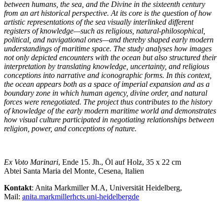
between humans, the sea, and the Divine in the sixteenth century
from an art historical perspective. At its core is the question of how
artistic representations of the sea visually interlinked different
registers of knowledge—such as religious, natural-philosophical,
political, and navigational ones—and thereby shaped early modern
understandings of maritime space. The study analyses how images
not only depicted encounters with the ocean but also structured their
interpretation by translating knowledge, uncertainty, and religious
conceptions into narrative and iconographic forms. In this context,
the ocean appears both as a space of imperial expansion and as a
boundary zone in which human agency, divine order, and natural
forces were renegotiated. The project thus contributes to the history
of knowledge of the early modern maritime world and demonstrates
how visual culture participated in negotiating relationships between
religion, power, and conceptions of nature.
Ex Voto Marinari
, Ende 15. Jh., Öl auf Holz, 35 x 22 cm
Abtei Santa Maria del Monte, Cesena, Italien
Kontakt
: Anita Markmiller M.A, Universität Heidelberg,
Mail:
anita.markmiller
hcts.uni-heidelberg
de