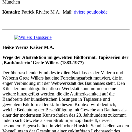
München
Kontakt:
Patrick Rivière M.A., Mail:
riviere.p
outlook
de
Heike Wernz-Kaiser M.A.
Wege der Abstraktion im gewebten Bildformat. Tapisserien der
,Bauhäuslerin’ Grete Willers (1883-1977)
Der überraschende Fund des textilen Nachlasses der Malerin und
Weberin Grete Willers hat eine Forschungsarbeit motiviert, die in
enger Verbindung mit der Webwerkstatt des Bauhauses steht. Den
Künstler:innenbiografien dieser Werkstatt kann nunmehr eine
weitere hinzugefügt werden, die die Aufmerksamkeit auf die
Bandbreite der künstlerischen Lösungen in Tapisserie und
gewebtem Bildformat lenkt. In diesem Kontext wird deutlich,
welche Bedeutung der Beschäftigung mit Gewebe am Bauhaus als
einer der modernsten Kunstschulen des 20. Jahrhunderts zukommt,
indem sich Gewebe als ein Strukturprinzip darstellt, dessen
besondere Eigenschaften in vielfacher Hinsicht Schnittstellen zu den
Vorstellungen der Gestaltung einer zukünftigen Lebenswelt des