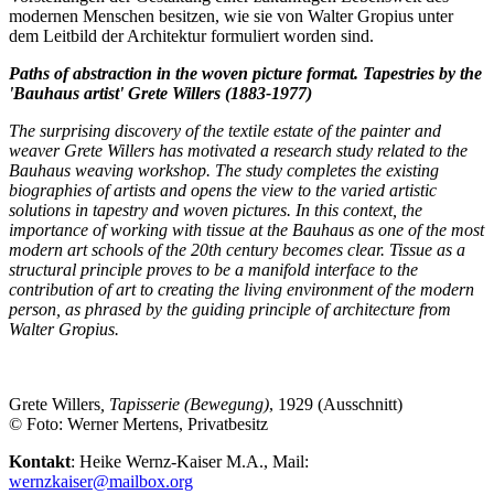
modernen Menschen besitzen, wie sie von Walter Gropius unter
dem Leitbild der Architektur formuliert worden sind.
Paths of abstraction in the woven picture format.
Tapestries by the
'Bauhaus artist' Grete Willers (1883-1977)
The surprising discovery of the textile estate of the painter and
weaver Grete Willers has motivated a research study related to the
Bauhaus weaving workshop. The study completes the existing
biographies of artists and opens the view to the varied artistic
solutions in tapestry and woven pictures. In this context, the
importance of working with tissue at the Bauhaus as one of the most
modern art schools of the 20th century becomes clear. Tissue as a
structural principle proves to be a manifold interface to the
contribution of art to creating the living environment of the modern
person, as phrased by the guiding principle of architecture from
Walter Gropius.
Grete Willers
, Tapisserie (Bewegung)
, 1929 (Ausschnitt)
© Foto: Werner Mertens, Privatbesitz
Kontakt
: Heike Wernz-Kaiser M.A., Mail:
wernzkaiser@mailbox.org