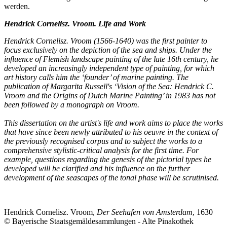
werden.
Hendrick Cornelisz. Vroom. Life and Work
Hendrick Cornelisz. Vroom (1566-1640) was the first painter to
focus exclusively on the depiction of the sea and ships. Under the
influence of Flemish landscape painting of the late 16th century, he
developed an increasingly independent type of painting, for which
art history calls him the ‘founder’ of marine painting. The
publication of Margarita Russell's ‘Vision of the Sea: Hendrick C.
Vroom and the Origins of Dutch Marine Painting’ in 1983 has not
been followed by a monograph on Vroom.
This dissertation on the artist's life and work aims to place the works
that have since been newly attributed to his oeuvre in the context of
the previously recognised corpus and to subject the works to a
comprehensive stylistic-critical analysis for the first time. For
example, questions regarding the genesis of the pictorial types he
developed will be clarified and his influence on the further
development of the seascapes of the tonal phase will be scrutinised.
Hendrick Cornelisz. Vroom,
Der Seehafen von Amsterdam
, 1630
© Bayerische Staatsgemäldesammlungen - Alte Pinakothek