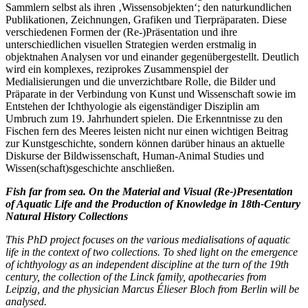
Sammlern selbst als ihren ‚Wissensobjekten‘; den naturkundlichen
Publikationen, Zeichnungen, Grafiken und Tierpräparaten. Diese
verschiedenen Formen der (Re-)Präsentation und ihre
unterschiedlichen visuellen Strategien werden erstmalig in
objektnahen Analysen vor und einander gegenübergestellt. Deutlich
wird ein komplexes, reziprokes Zusammenspiel der
Medialisierungen und die unverzichtbare Rolle, die Bilder und
Präparate in der Verbindung von Kunst und Wissenschaft sowie im
Entstehen der Ichthyologie als eigenständiger Disziplin am
Umbruch zum 19. Jahrhundert spielen. Die Erkenntnisse zu den
Fischen fern des Meeres leisten nicht nur einen wichtigen Beitrag
zur Kunstgeschichte, sondern können darüber hinaus an aktuelle
Diskurse der Bildwissenschaft, Human-Animal Studies und
Wissen(schaft)sgeschichte anschließen.
Fish far from sea. On the Material and Visual (Re-)Presentation
of Aquatic Life and the Production of Knowledge in 18th-Century
Natural History Collections
This PhD project focuses on the various medialisations of aquatic
life in the context of two collections. To shed light on the emergence
of ichthyology as an independent discipline at the turn of the 19th
century, the collection of the Linck family, apothecaries from
Leipzig, and the physician Marcus Élieser Bloch from Berlin will be
analysed.