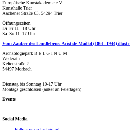
Europäische Kunstakademie e.V.
Kunsthalle Trier
Aachener Straße 63, 54294 Trier
Öffnungszeiten
Di–Fr 11 –18 Uhr
Sa–So 11–17 Uhr
Vom Zauber des Landlebens: Aristide Maillol (1861–1944) illustri
Archäologiepark B E L G I N U M
Wederath
Keltenstraße 2
54497 Morbach
Dienstag bis Sonntag 10-17 Uhr
Montags geschlossen (außer an Feiertagen)
Events
Social Media
Follow us on Instagram!