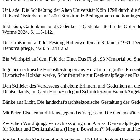
Uni, ade. Die Schließung der Alten Universität Köln 1798 durch die
Universitätssterben um 1800. Strukturelle Bedingungen und kontinge
Inklusion, Gartenkunst und Gedenken – Gedenkstätte für die Opfer de
Worms 2024, S. 115-142.
Der Großbrand auf der Festung Hohenwerfen am 8. Januar 1931. Der B
Denkmalpflege, 4/23. S. 243-252.
Ein Windspiel auf dem Feld der Ehre. Das Flight 93 Memorial bei Sha
Ingenieurtechnische Höchstleistungen aus Holz für ein großes Freize
Historische Holzbauwerke, Schriftenreihe zur Denkmalpflege des Fra
Den Schleier des Vergessens anheben: Erinnern und Gedenken an die
Deutschlands, in: Gero Hoch/Hildegard Schröteler-von Brandt/Angela 
Bänke aus Licht. Die landschaftsarchitektonische Gestaltung der Ged
Mit Peter, Elschen und Klaus gegen das Vergessen. Die Gedenkstätte 
Zwischen Würdigung, Vernachlässigung und Abriss. Denkmalpflegeri
für Kultur und Denkmalschutz (Hrsg.), Bewahren?! Mosaiken und ke
Bauten für die Stadt und ihre Studenten - 100 Jahre Kölner Universitä