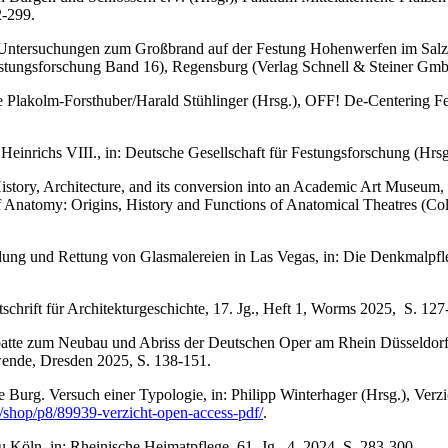
2-299.
 Untersuchungen zum Großbrand auf der Festung Hohenwerfen im Salzbu
Festungsforschung Band 16), Regensburg (Verlag Schnell & Steiner Gm
lakolm-Forsthuber/Harald Stühlinger (Hrsg.), OFF! De-Centering Femi
inrichs VIII., in: Deutsche Gesellschaft für Festungsforschung (Hrsg)
ory, Architecture, and its conversion into an Academic Art Museum, i
f Anatomy: Origins, History and Functions of Anatomical Theatres (Col
ung und Rettung von Glasmalereien in Las Vegas, in: Die Denkmalpfleg
chrift für Architekturgeschichte, 17. Jg., Heft 1, Worms 2025, S. 127
ebatte zum Neubau und Abriss der Deutschen Oper am Rhein Düsseldorf
wende, Dresden 2025, S. 138-151.
 Burg. Versuch einer Typologie, in: Philipp Winterhager (Hrsg.), Verzi
/shop/p8/89939-verzicht-open-access-pdf/
.
Köln, in: Rheinische Heimatpflege, 61. Jg., 4, 2024, S. 283-300.