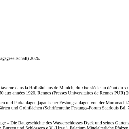
agsgesellschaft) 2026.
 de taverne dans la Hofbräuhaus de Munich, du xixe siècle au début du x
 1750 aux années 1920, Rennes (Presses Universitaires de Rennes PUR) 2
ten und Parkanlagen japanischer Festungsanlagen von der Muromachi-
– Gärten und Grünflächen (Schriftenreihe Festungs-Forum Saarlouis Bd.
age – Die Baugeschichte des Wasserschlosses Dyck und seines Gartens 
on Burgen und Schlössern e.V. (Hrsg.), Palatium Mittelalterliche Pfalz