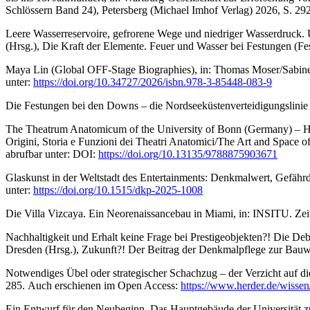
Schlössern Band 24), Petersberg (Michael Imhof Verlag) 2026, S. 29
Leere Wasserreservoire, gefrorene Wege und niedriger Wasserdruck.
(Hrsg.), Die Kraft der Elemente. Feuer und Wasser bei Festungen (
Maya Lin (Global OFF-Stage Biographies), in: Thomas Moser/Sabine P
unter:
https://doi.org/10.34727/2026/isbn.978-3-85448-083-9
Die Festungen bei den Downs – die Nordseeküstenverteidigungslinie He
The Theatrum Anatomicum of the University of Bonn (Germany) – Hist
Origini, Storia e Funzioni dei Theatri Anatomici/The Art and Space o
abrufbar unter: DOI:
https://doi.org/10.13135/9788875903671
Glaskunst in der Weltstadt des Entertainments: Denkmalwert, Gefährd
unter:
https://doi.org/10.1515/dkp-2025-1008
Die Villa Vizcaya. Ein Neorenaissancebau in Miami, in: INSITU. Zeits
Nachhaltigkeit und Erhalt keine Frage bei Prestigeobjekten?! Die D
Dresden (Hrsg.), Zukunft?! Der Beitrag der Denkmalpflege zur Bau
Notwendiges Übel oder strategischer Schachzug – der Verzicht auf die
285. Auch erschienen im Open Access:
https://www.herder.de/wissen
Ein Entwurf für den Neubeginn. Das Hauptgebäude der Universität zu 