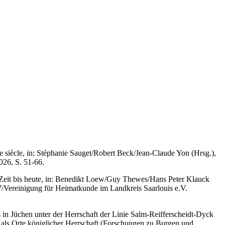
xe siècle, in: Stéphanie Sauget/Robert Beck/Jean-Claude Yon (Hrsg.),
026, S. 51-66.
Zeit bis heute, in: Benedikt Loew/Guy Thewes/Hans Peter Klauck
 7/Vereinigung für Heimatkunde im Landkreis Saarlouis e.V.
in Jüchen unter der Herrschaft der Linie Salm-Reifferscheidt-Dyck
en als Orte königlicher Herrschaft (Forschungen zu Burgen und