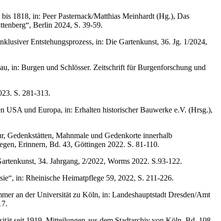
is 1818, in: Peer Pasternack/Matthias Meinhardt (Hg.), Das
tenberg“, Berlin 2024, S. 39-59.
klusiver Entstehungsprozess, in: Die Gartenkunst, 36. Jg. 1/2024,
, in: Burgen und Schlösser. Zeitschrift für Burgenforschung und
023. S. 281-313.
n USA und Europa, in: Erhalten historischer Bauwerke e.V. (Hrsg.),
ur, Gedenkstätten, Mahnmale und Gedenkorte innerhalb
egen, Erinnern, Bd. 43, Göttingen 2022. S. 81-110.
 Gartenkunst, 34. Jahrgang, 2/2022, Worms 2022. S.93-122.
ie“, in: Rheinische Heimatpflege 59, 2022, S. 211-226.
er an der Universität zu Köln, in: Landeshauptstadt Dresden/Amt
17.
sität seit 1919, Mitteilungen aus dem Stadtarchiv von Köln, Bd. 108,