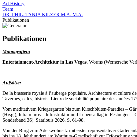
Art History
Team
DR. PHIL. TANJA KILZER M.A. M.A.
Publikationen
Publikationen
Monografien:
Entertainment-Architektur in Las Vegas
, Worms (Wernersche Verl
Aufsätze:
De la brasserie royale à l’auberge populaire. Architecture et culture
Tavernes, cafés, bistrots. Lieux de sociabilité populaire des années
Vom meditativem Kriegergarten bis zum Kirschblüten-Paradies – Gär
(Hrsg.), Intra muros – Infrastruktur und Lebensalltag in Festungen 
Sonderband 36), Saarlouis 2026. S. 61-98.
Von der Burg zum Adelswohnsitz mit erster repräsentativer Gartenanl
bis ins 18. Jahrhundert, in: Wartburg-Gesellschaft zur Erforschung v