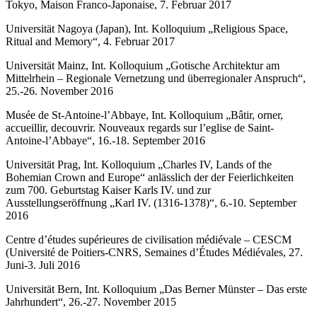
Tokyo, Maison Franco-Japonaise, 7. Februar 2017
Universität Nagoya (Japan), Int. Kolloquium „Religious Space,
Ritual and Memory“, 4. Februar 2017
Universität Mainz, Int. Kolloquium „Gotische Architektur am
Mittelrhein – Regionale Vernetzung und überregionaler Anspruch“,
25.-26. November 2016
Musée de St-Antoine-l’Abbaye, Int. Kolloquium „Bâtir, orner,
accueillir, decouvrir. Nouveaux regards sur l’eglise de Saint-
Antoine-l’Abbaye“, 16.-18. September 2016
Universität Prag, Int. Kolloquium „Charles IV, Lands of the
Bohemian Crown and Europe“ anlässlich der der Feierlichkeiten
zum 700. Geburtstag Kaiser Karls IV. und zur
Ausstellungseröffnung „Karl IV. (1316-1378)“, 6.-10. September
2016
Centre d’études supérieures de civilisation médiévale – CESCM
(Université de Poitiers-CNRS, Semaines d’Études Médiévales, 27.
Juni-3. Juli 2016
Universität Bern, Int. Kolloquium „Das Berner Münster – Das erste
Jahrhundert“, 26.-27. November 2015