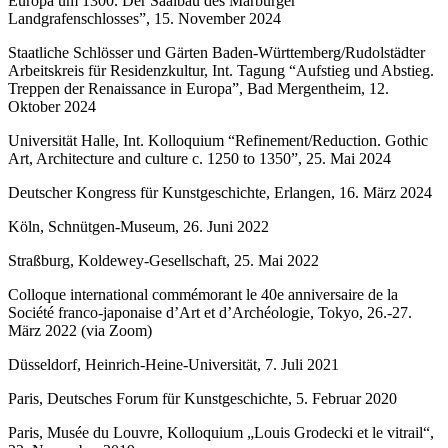
Europa um 1300. Der Saalbau des Marburger
Landgrafenschlosses”, 15. November 2024
Staatliche Schlösser und Gärten Baden-Württemberg/Rudolstädter
Arbeitskreis für Residenzkultur, Int. Tagung “Aufstieg und Abstieg.
Treppen der Renaissance in Europa”, Bad Mergentheim, 12.
Oktober 2024
Universität Halle, Int. Kolloquium “Refinement/Reduction. Gothic
Art, Architecture and culture c. 1250 to 1350”, 25. Mai 2024
Deutscher Kongress für Kunstgeschichte, Erlangen, 16. März 2024
Köln, Schnütgen-Museum, 26. Juni 2022
Straßburg, Koldewey-Gesellschaft, 25. Mai 2022
Colloque international commémorant le 40e anniversaire de la
Société franco-japonaise d’Art et d’Archéologie, Tokyo, 26.-27.
März 2022 (via Zoom)
Düsseldorf, Heinrich-Heine-Universität, 7. Juli 2021
Paris, Deutsches Forum für Kunstgeschichte, 5. Februar 2020
Paris, Musée du Louvre, Kolloquium „Louis Grodecki et le vitrail“,