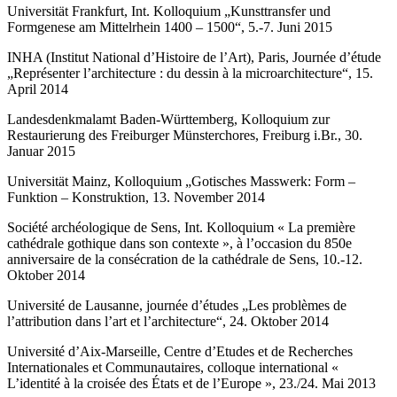
Universität Frankfurt, Int. Kolloquium „Kunsttransfer und
Formgenese am Mittelrhein 1400 – 1500“, 5.-7. Juni 2015
INHA (Institut National d’Histoire de l’Art), Paris, Journée d’étude
„Représenter l’architecture : du dessin à la microarchitecture“, 15.
April 2014
Landesdenkmalamt Baden-Württemberg, Kolloquium zur
Restaurierung des Freiburger Münsterchores, Freiburg i.Br., 30.
Januar 2015
Universität Mainz, Kolloquium „Gotisches Masswerk: Form –
Funktion – Konstruktion, 13. November 2014
Société archéologique de Sens, Int. Kolloquium « La première
cathédrale gothique dans son contexte », à l’occasion du 850e
anniversaire de la consécration de la cathédrale de Sens, 10.-12.
Oktober 2014
Université de Lausanne, journée d’études „Les problèmes de
l’attribution dans l’art et l’architecture“, 24. Oktober 2014
Université d’Aix-Marseille, Centre d’Etudes et de Recherches
Internationales et Communautaires, colloque international «
L’identité à la croisée des États et de l’Europe », 23./24. Mai 2013