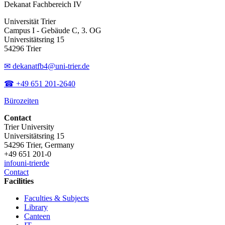
Dekanat Fachbereich IV
Universität Trier
Campus I - Gebäude C, 3. OG
Universitätsring 15
54296 Trier
✉ dekanatfb4@uni-trier.de
☎ +49 651 201-2640
Bürozeiten
Contact
Trier University
Universitätsring 15
54296 Trier, Germany
+49 651 201-0
info
uni-trier
de
Contact
Facilities
Faculties & Subjects
Library
Canteen