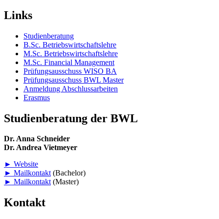
Links
Studienberatung
B.Sc. Betriebswirtschaftslehre
M.Sc. Betriebswirtschaftslehre
M.Sc. Financial Management
Prüfungsausschuss WISO BA
Prüfungsausschuss BWL Master
Anmeldung Abschlussarbeiten
Erasmus
Studienberatung der BWL
Dr. Anna Schneider
Dr. Andrea Vietmeyer
► Website
► Mailkontakt
(Bachelor)
► Mailkontakt
(Master)
Kontakt