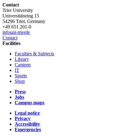
Contact
Trier University
Universitätsring 15
54296 Trier, Germany
+49 651 201-0
info
uni-trier
de
Contact
Facilities
Faculties & Subjects
Library
Canteen
IT
Sports
Shop
Press
Jobs
Campus maps
Legal notice
Privacy
Accessibility
Emergencies