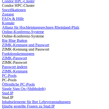
Condor HPC-Cluster
Condor HPC-Cluster
Spezifikationen
Zugang
FAQs & Hilfe
Kontakt
Allianz für Hochleistungsrechnen Rheinland-Pfalz
Online-Konferenz-Systeme
Online-Konferenz-Systeme
Big Blue Button
ZIMK-Kennung und Passwort
ZIMK-Kennung und Passwort
Funktionskennungen
ZIMK-Passwort
ZIMK-Passwort
Passwort ändern
ZIMK-Kennung
PC-Pools
PC-Pools
Öffentliche PC-Pools
Single Sign On (Shibboleth)
Stud.IP
Stud.IP
Inhaltselemente für Ihre Lehrveranstaltungen
Häufig gestellte Fragen zu Stud.IP