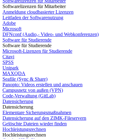
Softwarelizenzen für Mitarbeiter
Softwarelizenzen für Mitarbeiter
Anmeldung cloudbasierter Lizenzen
Leitfaden der Softwarenutzung
Adobe
Microsoft
DFNconf (Audio,- Video- und Webkonferenzen)
Software für Studierende
Software für Studierende
Microsoft-Lizenzen für Studierende
Citavi
SPSS
Unipark
MAXQDA
Seafile (Sync & Share)
Panopto: Videos erstellen und anschauen
Campusnetz von außen (VPN)
Code-Verwaltung (GitLab)
Datensicherung
Datensicherung
Elementare Sicherungsmaßnahmen
Datensicherung auf den ZIMK-Fileservern
Gelöschte Dateien wieder finden
Hochleistungsrechnen
Hochleistungsrechnen