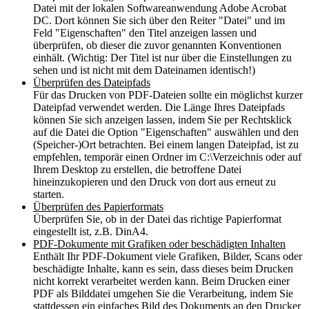
Datei mit der lokalen Softwareanwendung Adobe Acrobat
DC. Dort können Sie sich über den Reiter "Datei" und im
Feld "Eigenschaften" den Titel anzeigen lassen und
überprüfen, ob dieser die zuvor genannten Konventionen
einhält. (Wichtig: Der Titel ist nur über die Einstellungen zu
sehen und ist nicht mit dem Dateinamen identisch!)
Überprüfen des Dateipfads
Für das Drucken von PDF-Dateien sollte ein möglichst kurzer
Dateipfad verwendet werden. Die Länge Ihres Dateipfads
können Sie sich anzeigen lassen, indem Sie per Rechtsklick
auf die Datei die Option "Eigenschaften" auswählen und den
(Speicher-)Ort betrachten. Bei einem langen Dateipfad, ist zu
empfehlen, temporär einen Ordner im C:\Verzeichnis oder auf
Ihrem Desktop zu erstellen, die betroffene Datei
hineinzukopieren und den Druck von dort aus erneut zu
starten.
Überprüfen des Papierformats
Überprüfen Sie, ob in der Datei das richtige Papierformat
eingestellt ist, z.B. DinA4.
PDF-Dokumente mit Grafiken oder beschädigten Inhalten
Enthält Ihr PDF-Dokument viele Grafiken, Bilder, Scans oder
beschädigte Inhalte, kann es sein, dass dieses beim Drucken
nicht korrekt verarbeitet werden kann. Beim Drucken einer
PDF als Bilddatei umgehen Sie die Verarbeitung, indem Sie
stattdessen ein einfaches Bild des Dokuments an den Drucker