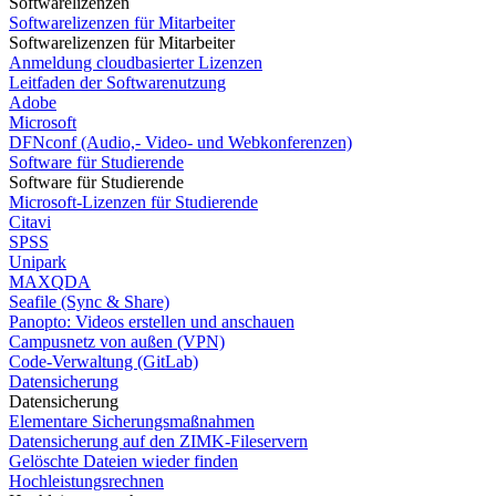
Softwarelizenzen
Softwarelizenzen für Mitarbeiter
Softwarelizenzen für Mitarbeiter
Anmeldung cloudbasierter Lizenzen
Leitfaden der Softwarenutzung
Adobe
Microsoft
DFNconf (Audio,- Video- und Webkonferenzen)
Software für Studierende
Software für Studierende
Microsoft-Lizenzen für Studierende
Citavi
SPSS
Unipark
MAXQDA
Seafile (Sync & Share)
Panopto: Videos erstellen und anschauen
Campusnetz von außen (VPN)
Code-Verwaltung (GitLab)
Datensicherung
Datensicherung
Elementare Sicherungsmaßnahmen
Datensicherung auf den ZIMK-Fileservern
Gelöschte Dateien wieder finden
Hochleistungsrechnen