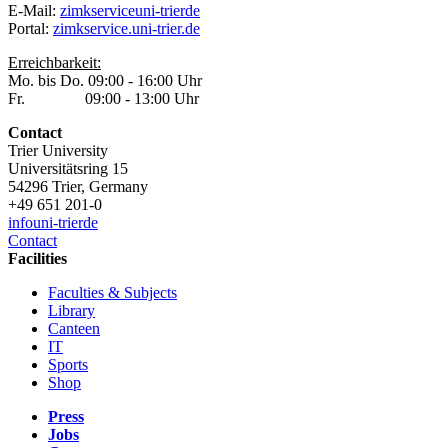
E-Mail:
zimkservice
uni-trier
de
Portal:
zimkservice.uni-trier.de
Erreichbarkeit:
Mo. bis Do. 09:00 - 16:00 Uhr
Fr. 09:00 - 13:00 Uhr
Contact
Trier University
Universitätsring 15
54296 Trier, Germany
+49 651 201-0
info
uni-trier
de
Contact
Facilities
Faculties & Subjects
Library
Canteen
IT
Sports
Shop
Press
Jobs