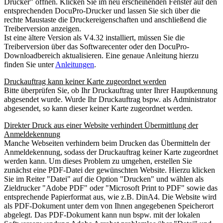
Drucker" öffnen. Klicken Sie im neu erscheinenden Fenster auf den
entsprechenden DocuPro-Drucker und lassen Sie sich über die
rechte Maustaste die Druckereigenschaften und anschließend die
Treiberversion anzeigen.
Ist eine ältere Version als V4.32 installiert, müssen Sie die
Treiberversion über das Softwarecenter oder den DocuPro-
Downloadbereich aktualisieren. Eine genaue Anleitung hierzu
finden Sie unter
Anleitungen
.
Druckauftrag kann keiner Karte zugeordnet werden
Bitte überprüfen Sie, ob Ihr Druckauftrag unter Ihrer Hauptkennung
abgesendet wurde. Wurde Ihr Druckauftrag bspw. als Administrator
abgesendet, so kann dieser keiner Karte zugeordnet werden.
Direkter Druck aus einer Website verhindert Übermittlung der
Anmeldekennung
Manche Webseiten verhindern beim Drucken das Übermitteln der
Anmeldekennung, sodass der Druckauftrag keiner Karte zugeordnet
werden kann. Um dieses Problem zu umgehen, erstellen Sie
zunächst eine PDF-Datei der gewünschten Website. Hierzu klicken
Sie im Reiter "Datei" auf die Option "Drucken" und wählen als
Zieldrucker "Adobe PDF" oder "Microsoft Print to PDF" sowie das
entsprechende Papierformat aus, wie z.B. DinA4. Die Website wird
als PDF-Dokument unter dem von Ihnen angegebenen Speicherort
abgelegt. Das PDF-Dokument kann nun bspw. mit der lokalen