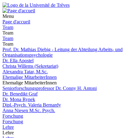
Menu
Page d'accueil
Team
Team
Team
Team
Prof. Dr. Mathias Diebig - Leitung der Abteilung Arbeits- und
Organisationspsychologie
Dr. Ella Apostel
Christa Willems (Sekretariat)
Alexandra Tatar, M.Sc.
Ehemalige MitarbeiterInnen
Ehemalige MitarbeiterInnen
Seniorforschungsprofessor Dr. Conny H. Antoni
Dr. Benedikt Graf
Dr. Mona Rynek
Dipl.-Psych. Valeria Bernardy
Anna Niesen M.Sc. Psych.
Forschung
Forschung
Lehre
Lehre