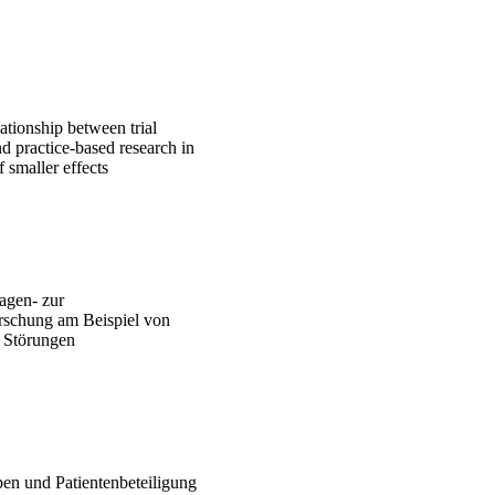
ationship between trial
 practice-based research in
f smaller effects
agen- zur
schung am Beispiel von
n Störungen
pen und Patientenbeteiligung