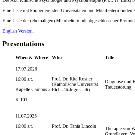
Die Abt. Klinische Psychologie und Psychotherapie (Prof. W. Lutz) b
Eine Liste mit kooperierenden Universitäten und Mitarbeitern finden 
Eine Liste der (ehemaligen) Mitarbeitern mit abgeschlossener Promotio
English Version.
Presentations
When & Where
Who
Title
17.07.2026
Prof. Dr. Rita Rosner
16:00 s.t.
Diagnose und B
(Katholische Universität
Trauerstörung
Kapelle Campus 2
Eichstätt-Ingolstadt)
K 101
11.07.2025
16:00 s.t.
Prof. Dr. Tania Lincoln
Therapie von W
Grundlagen, Vo