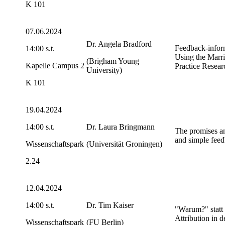
K 101
07.06.2024
Dr. Angela Bradford
Feedback-inform
14:00 s.t.
Using the Marr
(Brigham Young
Kapelle Campus 2
Practice Rese
University)
K 101
19.04.2024
14:00 s.t.
Dr. Laura Bringmann
The promises and
and simple feed
Wissenschaftspark
(Universität Groningen)
2.24
12.04.2024
14:00 s.t.
Dr. Tim Kaiser
"Warum?" statt 
Attribution in 
Wissenschaftspark
(FU Berlin)