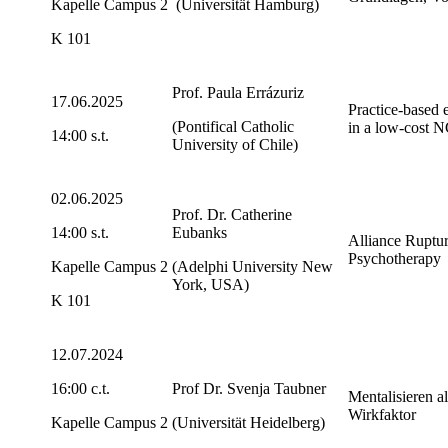
Kapelle Campus 2
(Universität Hamburg)
K 101
Prof. Paula Errázuriz
17.06.2025
Practice-based 
(Pontifical Catholic
in a low-cost N
14:00 s.t.
University of Chile)
02.06.2025
Prof. Dr. Catherine
14:00 s.t.
Eubanks
Alliance Ruptur
Psychotherapy
Kapelle Campus 2
(Adelphi University New
York, USA)
K 101
12.07.2024
16:00 c.t.
Prof Dr. Svenja Taubner
Mentalisieren al
Wirkfaktor
Kapelle Campus 2
(Universität Heidelberg)