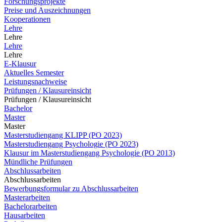
Forschungsprojekte
Preise und Auszeichnungen
Kooperationen
Lehre
Lehre
Lehre
Lehre
E-Klausur
Aktuelles Semester
Leistungsnachweise
Prüfungen / Klausureinsicht
Prüfungen / Klausureinsicht
Bachelor
Master
Master
Masterstudiengang KLIPP (PO 2023)
Masterstudiengang Psychologie (PO 2023)
Klausur im Masterstudiengang Psychologie (PO 2013)
Mündliche Prüfungen
Abschlussarbeiten
Abschlussarbeiten
Bewerbungsformular zu Abschlussarbeiten
Masterarbeiten
Bachelorarbeiten
Hausarbeiten