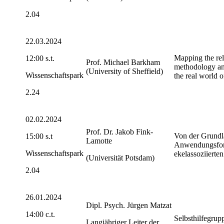
2.04
22.03.2024
Mapping the rel
12:00 s.t.
Prof. Michael Barkham
methodology and
(University of Sheffield)
Wissenschaftspark
the real world o
2.24
02.02.2024
Prof. Dr. Jakob Fink-
Von der Grundl
15:00 s.t
Lamotte
Anwendungsfor
Wissenschaftspark
ekelassoziierte
(Universität Potsdam)
2.04
26.01.2024
Dipl. Psych. Jürgen Matzat
14:00 c.t.
Selbsthilfegrup
Langjähriger Leiter der