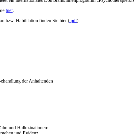
ietet ein internationales Doktorand/innenprogramm „Psychotherapiefors
Sie
hier
.
n bzw. Habilitation finden Sie hier (
.pdf
).
ehandlung der Anhaltenden
ahn und Halluzinationen:
rgehen und Evidenz