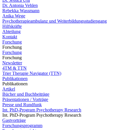
Dr. Jessica Uhl
Dr. Antonia Vehlen
Rebekka Wassmann
Anika Wege
Psychotherapieambulanz und Weiterbildungsstudiengang
Hilfskräfte
Abteilung
Kontakt
Forschung
Forschung
Forschung
Forschung
Newsletter
4TM & TTN
Trier Therapie Navigator (TTN)
Publikationen
Publikationen
Artikel
Bücher und Buchbeiträge
Präsentationen / Vorträge
Presse und Rundfunk
Int. PhD-Program Psychotherapy Research
Int. PhD-Program Psychotherapy Research
Gastvorträge
Forschungsprogramm