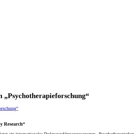
m „Psychotherapieforschung“
py Research“