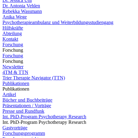
Dr. Jessica Uhl
Dr. Antonia Vehlen
Rebekka Wassmann
Anika Wege
Psychotherapieambulanz und Weiterbildungsstudiengang
Hilfskräfte
Abteilung
Kontakt
Forschung
Forschung
Forschung
Forschung
Newsletter
4TM & TTN
Trier Therapie Navigator (TTN)
Publikationen
Publikationen
Artikel
Bücher und Buchbeiträge
Präsentationen / Vorträge
Presse und Rundfunk
Int. PhD-Program Psychotherapy Research
Int. PhD-Program Psychotherapy Research
Gastvorträge
Forschungsprogramm