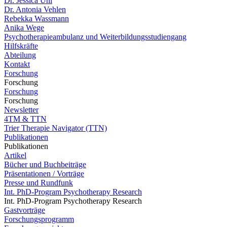
Dr. Jessica Uhl
Dr. Antonia Vehlen
Rebekka Wassmann
Anika Wege
Psychotherapieambulanz und Weiterbildungsstudiengang
Hilfskräfte
Abteilung
Kontakt
Forschung
Forschung
Forschung
Forschung
Newsletter
4TM & TTN
Trier Therapie Navigator (TTN)
Publikationen
Publikationen
Artikel
Bücher und Buchbeiträge
Präsentationen / Vorträge
Presse und Rundfunk
Int. PhD-Program Psychotherapy Research
Int. PhD-Program Psychotherapy Research
Gastvorträge
Forschungsprogramm