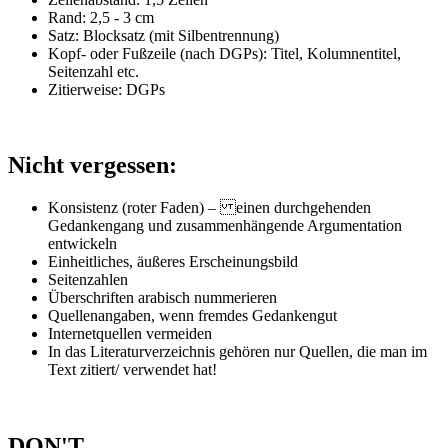
Rand: 2,5 - 3 cm
Satz: Blocksatz (mit Silbentrennung)
Kopf- oder Fußzeile (nach DGPs): Titel, Kolumnentitel,
Seitenzahl etc.
Zitierweise: DGPs
Nicht vergessen:
Konsistenz (roter Faden) – einen durchgehenden
Gedankengang und zusammenhängende Argumentation
entwickeln
Einheitliches, äußeres Erscheinungsbild
Seitenzahlen
Überschriften arabisch nummerieren
Quellenangaben, wenn fremdes Gedankengut
Internetquellen vermeiden
In das Literaturverzeichnis gehören nur Quellen, die man im
Text zitiert/ verwendet hat!
DON'T…