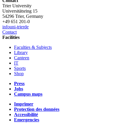
Contact
Trier University
Universitätsring 15
54296 Trier, Germany
+49 651 201-0
info
uni-trier
de
Contact
Facilities
Faculties & Subjects
Library
Canteen
IT
Sports
Shop
Press
Jobs
Campus maps
Imprimer
Protection des données
Accessibilité
Emergencies