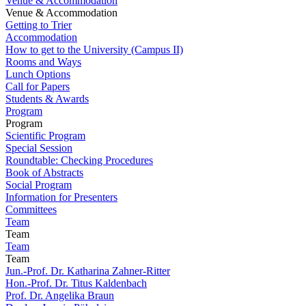
Venue & Accommodation
Venue & Accommodation
Getting to Trier
Accommodation
How to get to the University (Campus II)
Rooms and Ways
Lunch Options
Call for Papers
Students & Awards
Program
Program
Scientific Program
Special Session
Roundtable: Checking Procedures
Book of Abstracts
Social Program
Information for Presenters
Committees
Team
Team
Team
Team
Jun.-Prof. Dr. Katharina Zahner-Ritter
Hon.-Prof. Dr. Titus Kaldenbach
Prof. Dr. Angelika Braun