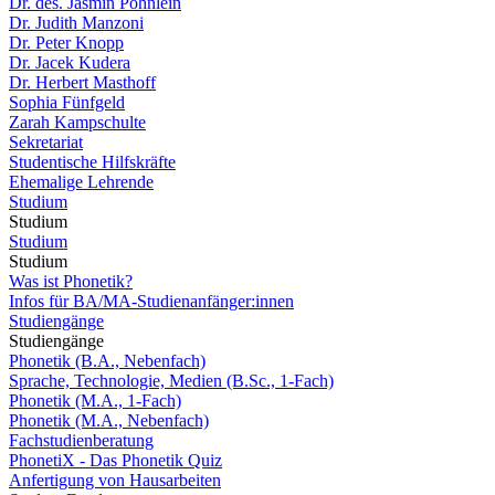
Dr. des. Jasmin Pöhnlein
Dr. Judith Manzoni
Dr. Peter Knopp
Dr. Jacek Kudera
Dr. Herbert Masthoff
Sophia Fünfgeld
Zarah Kampschulte
Sekretariat
Studentische Hilfskräfte
Ehemalige Lehrende
Studium
Studium
Studium
Studium
Was ist Phonetik?
Infos für BA/MA-Studienanfänger:innen
Studiengänge
Studiengänge
Phonetik (B.A., Nebenfach)
Sprache, Technologie, Medien (B.Sc., 1-Fach)
Phonetik (M.A., 1-Fach)
Phonetik (M.A., Nebenfach)
Fachstudienberatung
PhonetiX - Das Phonetik Quiz
Anfertigung von Hausarbeiten