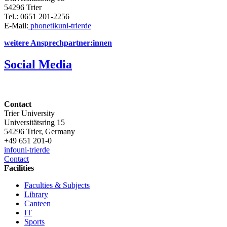
54296 Trier
Tel.: 0651 201-2256
E-Mail:
phonetik
uni-trier
de
weitere Ansprechpartner:innen
Social Media
Contact
Trier University
Universitätsring 15
54296 Trier, Germany
+49 651 201-0
info
uni-trier
de
Contact
Facilities
Faculties & Subjects
Library
Canteen
IT
Sports