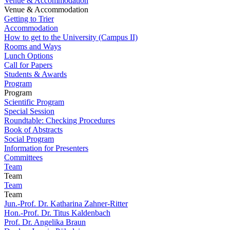
Venue & Accommodation
Venue & Accommodation
Getting to Trier
Accommodation
How to get to the University (Campus II)
Rooms and Ways
Lunch Options
Call for Papers
Students & Awards
Program
Program
Scientific Program
Special Session
Roundtable: Checking Procedures
Book of Abstracts
Social Program
Information for Presenters
Committees
Team
Team
Team
Team
Jun.-Prof. Dr. Katharina Zahner-Ritter
Hon.-Prof. Dr. Titus Kaldenbach
Prof. Dr. Angelika Braun