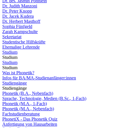
Dr. des. Jasmin Pöhnlein
Dr. Judith Manzoni
Dr. Peter Knopp
Dr. Jacek Kudera
Dr. Herbert Masthoff
Sophia Fünfgeld
Zarah Kampschulte
Sekretariat
Studentische Hilfskräfte
Ehemalige Lehrende
Studium
Studium
Studium
Studium
Was ist Phonetik?
Infos für BA/MA-Studienanfänger:innen
Studiengänge
Studiengänge
Phonetik (B.A., Nebenfach)
Sprache, Technologie, Medien (B.Sc., 1-Fach)
Phonetik (M.A., 1-Fach)
Phonetik (M.A., Nebenfach)
Fachstudienberatung
PhonetiX - Das Phonetik Quiz
Anfertigung von Hausarbeiten