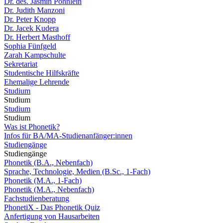
Dr. des. Jasmin Pöhnlein
Dr. Judith Manzoni
Dr. Peter Knopp
Dr. Jacek Kudera
Dr. Herbert Masthoff
Sophia Fünfgeld
Zarah Kampschulte
Sekretariat
Studentische Hilfskräfte
Ehemalige Lehrende
Studium
Studium
Studium
Studium
Was ist Phonetik?
Infos für BA/MA-Studienanfänger:innen
Studiengänge
Studiengänge
Phonetik (B.A., Nebenfach)
Sprache, Technologie, Medien (B.Sc., 1-Fach)
Phonetik (M.A., 1-Fach)
Phonetik (M.A., Nebenfach)
Fachstudienberatung
PhonetiX - Das Phonetik Quiz
Anfertigung von Hausarbeiten