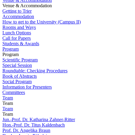
Venue & Accommodation
Venue & Accommodation
Getting to Trier
Accommodation
How to get to the University (Campus II)
Rooms and Ways
Lunch Options
Call for Papers
Students & Awards
Program
Program
Scientific Program
Special Session
Roundtable: Checking Procedures
Book of Abstracts
Social Program
Information for Presenters
Committees
Team
Team
Team
Team
Jun.-Prof. Dr. Katharina Zahner-Ritter
Hon.-Prof. Dr. Titus Kaldenbach
Prof. Dr. Angelika Braun