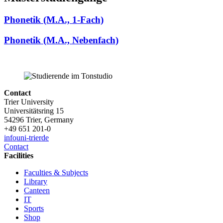
Phonetik (M.A., 1-Fach)
Phonetik (M.A., Nebenfach)
Contact
Trier University
Universitätsring 15
54296 Trier, Germany
+49 651 201-0
info
uni-trier
de
Contact
Facilities
Faculties & Subjects
Library
Canteen
IT
Sports
Shop