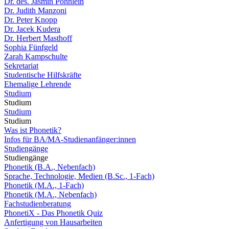
Dr. des. Jasmin Pöhnlein
Dr. Judith Manzoni
Dr. Peter Knopp
Dr. Jacek Kudera
Dr. Herbert Masthoff
Sophia Fünfgeld
Zarah Kampschulte
Sekretariat
Studentische Hilfskräfte
Ehemalige Lehrende
Studium
Studium
Studium
Studium
Was ist Phonetik?
Infos für BA/MA-Studienanfänger:innen
Studiengänge
Studiengänge
Phonetik (B.A., Nebenfach)
Sprache, Technologie, Medien (B.Sc., 1-Fach)
Phonetik (M.A., 1-Fach)
Phonetik (M.A., Nebenfach)
Fachstudienberatung
PhonetiX - Das Phonetik Quiz
Anfertigung von Hausarbeiten