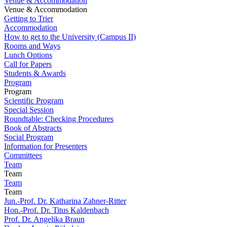
Venue & Accommodation
Venue & Accommodation
Getting to Trier
Accommodation
How to get to the University (Campus II)
Rooms and Ways
Lunch Options
Call for Papers
Students & Awards
Program
Program
Scientific Program
Special Session
Roundtable: Checking Procedures
Book of Abstracts
Social Program
Information for Presenters
Committees
Team
Team
Team
Team
Jun.-Prof. Dr. Katharina Zahner-Ritter
Hon.-Prof. Dr. Titus Kaldenbach
Prof. Dr. Angelika Braun