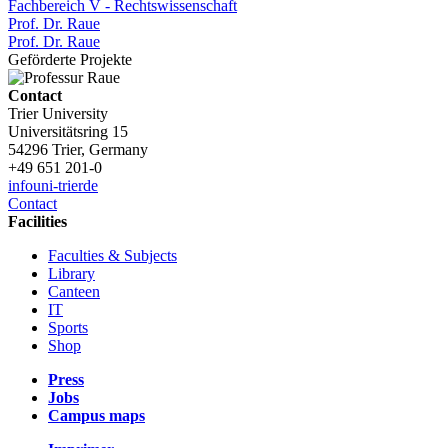
Fachbereich V - Rechtswissenschaft
Prof. Dr. Raue
Prof. Dr. Raue
Geförderte Projekte
Contact
Trier University
Universitätsring 15
54296 Trier, Germany
+49 651 201-0
info
uni-trier
de
Contact
Facilities
Faculties & Subjects
Library
Canteen
IT
Sports
Shop
Press
Jobs
Campus maps