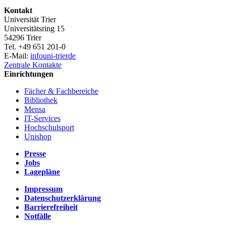
Kontakt
Universität Trier
Universitätsring 15
54296 Trier
Tel. +49 651 201-0
E-Mail:
info
uni-trier
de
Zentrale Kontakte
Einrichtungen
Fächer & Fachbereiche
Bibliothek
Mensa
IT-Services
Hochschulsport
Unishop
Presse
Jobs
Lagepläne
Impressum
Datenschutzerklärung
Barrierefreiheit
Notfälle