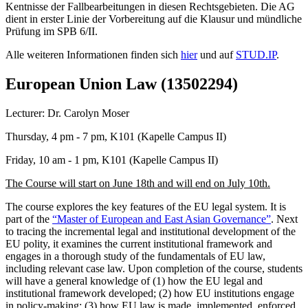
Kentnisse der Fallbearbeitungen in diesen Rechtsgebieten. Die AG
dient in erster Linie der Vorbereitung auf die Klausur und mündliche
Prüfung im SPB 6/II.
Alle weiteren Informationen finden sich
hier
und auf
STUD.IP
.
European Union Law (13502294)
Lecturer: Dr. Carolyn Moser
Thursday, 4 pm - 7 pm, K101 (Kapelle Campus II)
Friday, 10 am - 1 pm, K101 (Kapelle Campus II)
The Course will start on June 18th and will end on July 10th.
The course explores the key features of the EU legal system. It is
part of the
“Master of European and East Asian Governance”
. Next
to tracing the incremental legal and institutional development of the
EU polity, it examines the current institutional framework and
engages in a thorough study of the fundamentals of EU law,
including relevant case law. Upon completion of the course, students
will have a general knowledge of (1) how the EU legal and
institutional framework developed; (2) how EU institutions engage
in policy-making; (3) how EU law is made, implemented, enforced,