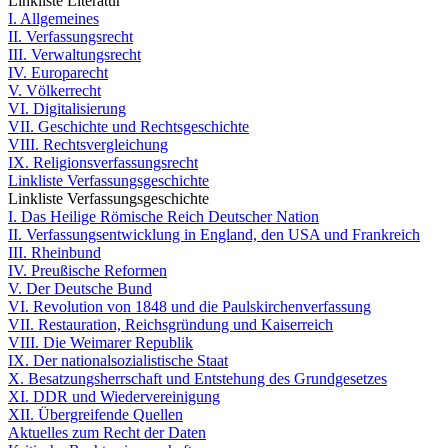
Linkliste Literatur
I. Allgemeines
II. Verfassungsrecht
III. Verwaltungsrecht
IV. Europarecht
V. Völkerrecht
VI. Digitalisierung
VII. Geschichte und Rechtsgeschichte
VIII. Rechtsvergleichung
IX. Religionsverfassungsrecht
Linkliste Verfassungsgeschichte
Linkliste Verfassungsgeschichte
I. Das Heilige Römische Reich Deutscher Nation
II. Verfassungsentwicklung in England, den USA und Frankreich
III. Rheinbund
IV. Preußische Reformen
V. Der Deutsche Bund
VI. Revolution von 1848 und die Paulskirchenverfassung
VII. Restauration, Reichsgründung und Kaiserreich
VIII. Die Weimarer Republik
IX. Der nationalsozialistische Staat
X. Besatzungsherrschaft und Entstehung des Grundgesetzes
XI. DDR und Wiedervereinigung
XII. Übergreifende Quellen
Aktuelles zum Recht der Daten