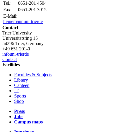
Tel.:
0651-201 4504
Fax:
0651-201 3915
E-Mail:
heinemann
uni-trier
de
Contact
Trier University
Universitätsring 15
54296 Trier, Germany
+49 651 201-0
info
uni-trier
de
Contact
Facilities
Faculties & Subjects
Library
Canteen
IT
Sports
Shop
Press
Jobs
Campus maps
Imprimer