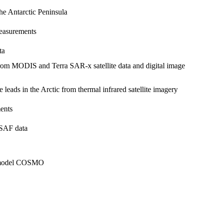
he Antarctic Peninsula
easurements
ta
d from MODIS and Terra SAR-x satellite data and digital image
e leads in the Arctic from thermal infrared satellite imagery
ments
 SAF data
le model COSMO