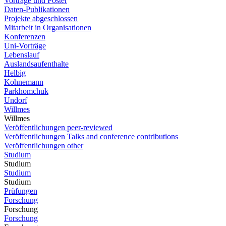
Vorträge und Poster
Daten-Publikationen
Projekte abgeschlossen
Mitarbeit in Organisationen
Konferenzen
Uni-Vorträge
Lebenslauf
Auslandsaufenthalte
Helbig
Kohnemann
Parkhomchuk
Undorf
Willmes
Willmes
Veröffentlichungen peer-reviewed
Veröffentlichungen Talks and conference contributions
Veröffentlichungen other
Studium
Studium
Studium
Studium
Prüfungen
Forschung
Forschung
Forschung