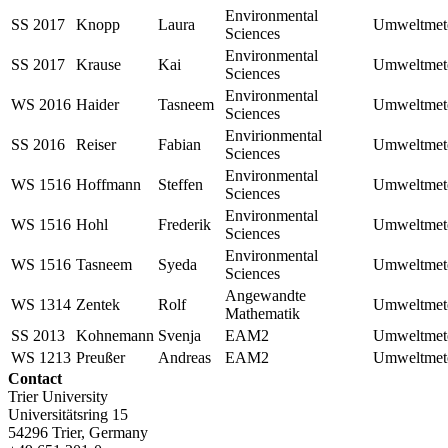
Environmental
SS 2017
Knopp
Laura
Umweltmete
Sciences
Environmental
SS 2017
Krause
Kai
Umweltmete
Sciences
Environmental
WS 2016
Haider
Tasneem
Umweltmete
Sciences
Envirionmental
SS 2016
Reiser
Fabian
Umweltmete
Sciences
Environmental
WS 1516
Hoffmann
Steffen
Umweltmete
Sciences
Environmental
WS 1516
Hohl
Frederik
Umweltmete
Sciences
Environmental
WS 1516
Tasneem
Syeda
Umweltmete
Sciences
Angewandte
WS 1314
Zentek
Rolf
Umweltmete
Mathematik
SS 2013
Kohnemann
Svenja
EAM2
Umweltmete
WS 1213
Preußer
Andreas
EAM2
Umweltmete
Contact
Trier University
Universitätsring 15
54296 Trier, Germany