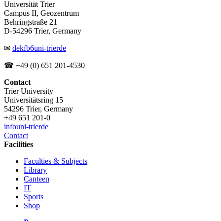
Universität Trier
Campus II, Geozentrum
Behringstraße 21
D-54296 Trier, Germany
✉
dekfb6
uni-trier
de
☎ +49 (0) 651 201-4530
Contact
Trier University
Universitätsring 15
54296 Trier, Germany
+49 651 201-0
info
uni-trier
de
Contact
Facilities
Faculties & Subjects
Library
Canteen
IT
Sports
Shop