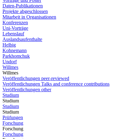
Vorträge und Poster
Daten-Publikationen
Projekte abgeschlossen
Mitarbeit in Organisationen
Konferenzen
Uni-Vorträge
Lebenslauf
Auslandsaufenthalte
Helbig
Kohnemann
Parkhomchuk
Undorf
Willmes
Willmes
Veröffentlichungen peer-reviewed
Veröffentlichungen Talks and conference contributions
Veröffentlichungen other
Studium
Studium
Studium
Studium
Prüfungen
Forschung
Forschung
Forschung