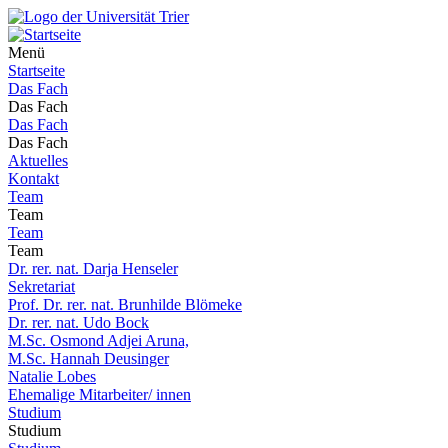
Menü
Startseite
Das Fach
Das Fach
Das Fach
Das Fach
Aktuelles
Kontakt
Team
Team
Team
Team
Dr. rer. nat. Darja Henseler
Sekretariat
Prof. Dr. rer. nat. Brunhilde Blömeke
Dr. rer. nat. Udo Bock
M.Sc. Osmond Adjei Aruna,
M.Sc. Hannah Deusinger
Natalie Lobes
Ehemalige Mitarbeiter/ innen
Studium
Studium