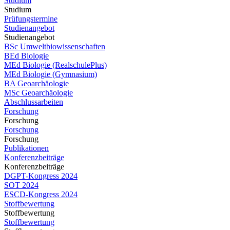
Studium
Studium
Prüfungstermine
Studienangebot
Studienangebot
BSc Umweltbiowissenschaften
BEd Biologie
MEd Biologie (RealschulePlus)
MEd Biologie (Gymnasium)
BA Geoarchäologie
MSc Geoarchäologie
Abschlussarbeiten
Forschung
Forschung
Forschung
Forschung
Publikationen
Konferenzbeiträge
Konferenzbeiträge
DGPT-Kongress 2024
SOT 2024
ESCD-Kongress 2024
Stoffbewertung
Stoffbewertung
Stoffbewertung