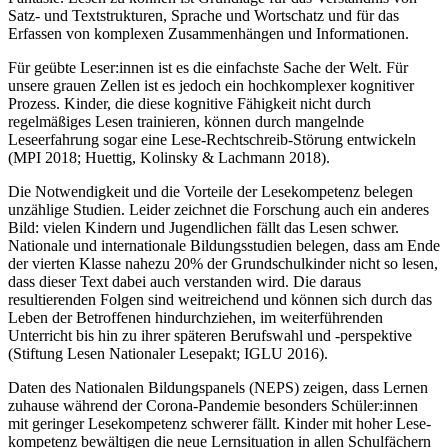
Satz- und Textstrukturen, Sprache und Wortschatz und für das
Erfassen von komplexen Zusammenhängen und Informationen.
Für geübte Leser:innen ist es die einfachste Sache der Welt. Für
unsere grauen Zellen ist es jedoch ein hochkomplexer kognitiver
Prozess. Kinder, die diese kognitive Fähigkeit nicht durch
regelmäßiges Lesen trainieren, können durch mangelnde
Leseerfahrung sogar eine Lese-Rechtschreib-Störung entwickeln
(MPI 2018; Huettig, Kolinsky & Lachmann 2018).
Die Notwendigkeit und die Vorteile der Lesekompetenz belegen
unzählige Studien. Leider zeichnet die Forschung auch ein anderes
Bild: vielen Kindern und Jugendlichen fällt das Lesen schwer.
Nationale und internationale Bildungsstudien belegen, dass am Ende
der vierten Klasse nahezu 20% der Grundschulkinder nicht so lesen,
dass dieser Text dabei auch verstanden wird. Die daraus
resultierenden Folgen sind weitreichend und können sich durch das
Leben der Betroffenen hindurchziehen, im weiterführenden
Unterricht bis hin zu ihrer späteren Berufswahl und -perspektive
(Stiftung Lesen Nationaler Lesepakt; IGLU 2016).
Daten des Nationalen Bildungspanels (NEPS) zeigen, dass Lernen
zuhause während der Corona-Pandemie besonders Schüler:innen
mit geringer Lesekompetenz schwerer fällt. Kinder mit hoher Lese­
kompetenz bewältigen die neue Lernsituation in allen Schulfächern