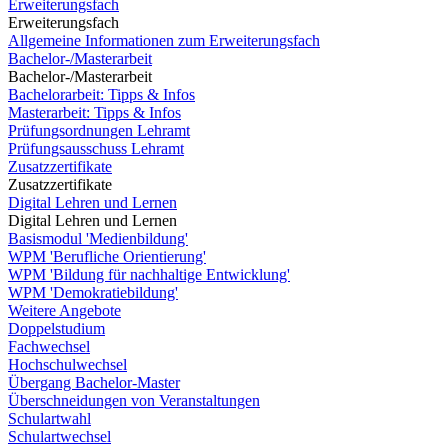
Erweiterungsfach
Erweiterungsfach
Allgemeine Informationen zum Erweiterungsfach
Bachelor-/Masterarbeit
Bachelor-/Masterarbeit
Bachelorarbeit: Tipps & Infos
Masterarbeit: Tipps & Infos
Prüfungsordnungen Lehramt
Prüfungsausschuss Lehramt
Zusatzzertifikate
Zusatzzertifikate
Digital Lehren und Lernen
Digital Lehren und Lernen
Basismodul 'Medienbildung'
WPM 'Berufliche Orientierung'
WPM 'Bildung für nachhaltige Entwicklung'
WPM 'Demokratiebildung'
Weitere Angebote
Doppelstudium
Fachwechsel
Hochschulwechsel
Übergang Bachelor-Master
Überschneidungen von Veranstaltungen
Schulartwahl
Schulartwechsel