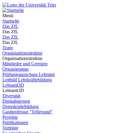
Menü
Startseite
Das ZfL
Das ZfL
Das ZfL
Das ZfL
Team
Organisationsstruktur
Organisationsstruktur
Mitglieder und Gremien
Organigramm
Prüfungsausschuss Lehramt
Leitbild Lehrkräftebildung
Lehramt3D
Lehramt3D
Diversität
Digitalisierung
Demokratiebildung
Gastprofessur "Tellerrand"
Projekte
Publikationen
Vorträge