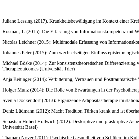
Juliane Lessing (2017). Krankheitsbewältigung im Kontext einer Kre
Rosman, T. (2015). Die Erfassung von Informationskompetenz mit Wissen
Nicolas Leichner (2015): Multimodale Erfassung von Informationskom
Johannes Peter (2015): Zum wechselseitigen Einfluss epistemologis
Michael Böske (2014): Zur konsistenztheoretischen Differenzierung 
Therapieoutcomes (Universität Trier)
Anja Beitinger (2014): Verbitterung, Vertrauen und Posttraumatische
Holger Munz (2014): Die Rolle von Erwartungen in der Psychotherap
Svenja Dockendorf (2013): Ergänzende Adipositastherapie im stationär
Deniz Lüdmann (2012): Macht Tradition Türken krank und ist überhau
Sebastian Hubert Hollwich (2012): Deskriptive und präskriptive Aspe
Universität Basel)
Thamara Nover (2011): Psychische Gesundheit von Schülern im Kultu