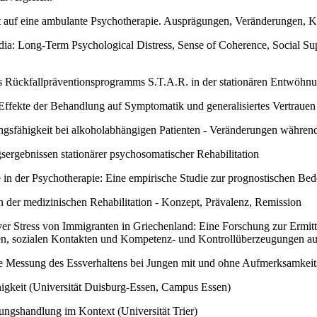
auf eine ambulante Psychotherapie. Ausprägungen, Veränderungen, Ko
ia: Long-Term Psychological Distress, Sense of Coherence, Social Supp
s Rückfallpräventionsprogramms S.T.A.R. in der stationären Entwöh
 Effekte der Behandlung auf Symptomatik und generalisiertes Vertrauen
ngsfähigkeit bei alkoholabhängigen Patienten - Veränderungen während 
ergebnissen stationärer psychosomatischer Rehabilitation
 in der Psychotherapie: Eine empirische Studie zur prognostischen Bede
 der medizinischen Rehabilitation - Konzept, Prävalenz, Remission
iver Stress von Immigranten in Griechenland: Eine Forschung zur Ermit
typen, sozialen Kontakten und Kompetenz- und Kontrollüberzeugungen a
essung des Essverhaltens bei Jungen mit und ohne Aufmerksamkeitsdef
igkeit (Universität Duisburg-Essen, Campus Essen)
ngshandlung im Kontext (Universität Trier)