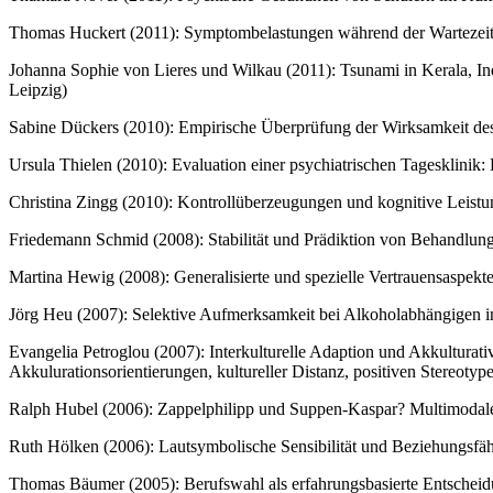
Thomas Huckert (2011): Symptombelastungen während der Wartezeit 
Johanna Sophie von Lieres und Wilkau (2011): Tsunami in Kerala, Ind
Leipzig)
Sabine Dückers (2010): Empirische Überprüfung der Wirksamkeit de
Ursula Thielen (2010): Evaluation einer psychiatrischen Tagesklinik:
Christina Zingg (2010): Kontrollüberzeugungen und kognitive Leistu
Friedemann Schmid (2008): Stabilität und Prädiktion von Behandlungs
Martina Hewig (2008): Generalisierte und spezielle Vertrauensaspekte
Jörg Heu (2007): Selektive Aufmerksamkeit bei Alkoholabhängigen in
Evangelia Petroglou (2007): Interkulturelle Adaption und Akkulturat
Akkulurationsorientierungen, kultureller Distanz, positiven Stereo
Ralph Hubel (2006): Zappelphilipp und Suppen-Kaspar? Multimodale M
Ruth Hölken (2006): Lautsymbolische Sensibilität und Beziehungsfäh
Thomas Bäumer (2005): Berufswahl als erfahrungsbasierte Entscheidu