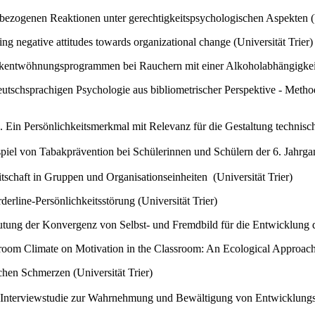
ezogenen Reaktionen unter gerechtigkeitspsychologischen Aspekten (U
ng negative attitudes towards organizational change (Universität Trier)
abakentwöhnungsprogrammen bei Rauchern mit einer Alkoholabhängigkeit 
r deutschsprachigen Psychologie aus bibliometrischer Perspektive - Me
in Persönlichkeitsmerkmal mit Relevanz für die Gestaltung technisch
piel von Tabakprävention bei Schülerinnen und Schülern der 6. Jahrgan
schaft in Gruppen und Organisationseinheiten (Universität Trier)
erline-Persönlichkeitsstörung (Universität Trier)
utung der Konvergenz von Selbst- und Fremdbild für die Entwicklung de
room Climate on Motivation in the Classroom: An Ecological Approach
chen Schmerzen (Universität Trier)
e Interviewstudie zur Wahrnehmung und Bewältigung von Entwicklungsp