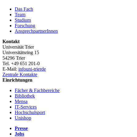
Das Fach
Team
Studium
Forschung
AnsprechpartnerInnen
Kontakt
Universität Trier
Universitätsring 15
54296 Trier
Tel. +49 651 201-0
E-Mail:
info
uni-trier
de
Zentrale Kontakte
Einrichtungen
Fächer & Fachbereiche
Bibliothek
Mensa
IT-Services
Hochschulsport
Unishop
Presse
Jobs