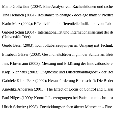
Mario Gollwitzer (2004): Eine Analyse von Racheaktionen und racheb
Tina Heinrich (2004): Resistance to change - does age matter? Predicti
Karin Metz (2004): Effektivität und differentielle Indikation von T
Gabriel Schui (2004): Internationalität und Internationalisierung de
(Universität Trier)
Guido Beier (2003): Kontrollüberzeugungen im Umgang mit Technik. E
Elisabeth Gläßer (2003): Gesundheitsförderung in der Schule am Beis
Jens Klusemann (2003): Messung und Erklärung der Innovationsbereit
Katja Nienhaus (2003): Diagnostik und Differentialdiagnostik der Bord
Gabriele Klara Peitz (2002): Herausforderung Elternschaft: Die Bede
Angelika Andersen (2001): The Effect of Locus of Control and Class
Paul Nilges (1999): Kontrollüberzeugungen bei Patienten mit chronis
Ulrich Schmitz (1998): Entwicklungserleben älterer Menschen - Ein