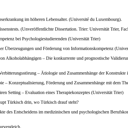
bserkrankung im höheren Lebensalter. (Université du Luxembourg).
stests. (Unveröffentlichte Dissertation. Trier: Universität Trier, Fac
petenz bei Psychologiestudierenden (Universität Trier)
cher Überzeugungen und Förderung von Informationskompetenz (Universi
von Alkoholabhängigen – Die konkurrente und prognostische Validierun
 Verbitterungsstörung – Ätiologie und Zusammenhänge der Konstrukte im
ie – Konzeptualisierung, Förderung und Zusammenhänge mit dem Therap
en Setting – Evaluation eines Therapiekonzeptes (Universität Trier)
pt Türkisch drin, wo Türkisch drauf steht?
kte des Entscheidens im medizinischen und psychologischen Berufskont
rvergleich.