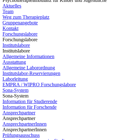
Psychotherapieambulanz für Kinder und Jugendliche
Aktuelles
Team
Weg zum Therapieplatz
Gruppenangebote
Kontakt
Forschungslabore
Forschungslabore
Institutslabore
Institutslabore
Allgemeine Informationen
Ausstattung
Allgemeine Laborordnung
Institutslabor-Reservierungen
Laborleitung
EMPRA / WIPRO Forschungslabore
Sona-System
Sona-System
Information für Studierende
Information für Forschende
Ansprechpartner
Ansprechpartner
AnsprechpartnerInnen
AnsprechpartnerInnen
Prüfungsausschuss