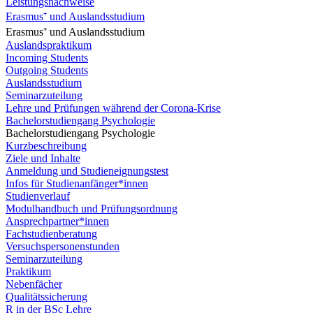
Leistungsnachweise
Erasmus⁺ und Auslandsstudium
Erasmus⁺ und Auslandsstudium
Auslandspraktikum
Incoming Students
Outgoing Students
Auslandsstudium
Seminarzuteilung
Lehre und Prüfungen während der Corona-Krise
Bachelorstudiengang Psychologie
Bachelorstudiengang Psychologie
Kurzbeschreibung
Ziele und Inhalte
Anmeldung und Studieneignungstest
Infos für Studienanfänger*innen
Studienverlauf
Modulhandbuch und Prüfungsordnung
Ansprechpartner*innen
Fachstudienberatung
Versuchspersonenstunden
Seminarzuteilung
Praktikum
Nebenfächer
Qualitätssicherung
R in der BSc Lehre