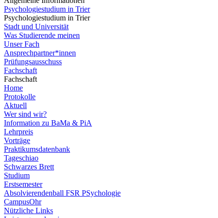
Allgemeine Informationen
Psychologiestudium in Trier
Psychologiestudium in Trier
Stadt und Universität
Was Studierende meinen
Unser Fach
Ansprechpartner*innen
Prüfungsausschuss
Fachschaft
Fachschaft
Home
Protokolle
Aktuell
Wer sind wir?
Information zu BaMa & PiA
Lehrpreis
Vorträge
Praktikumsdatenbank
Tageschiao
Schwarzes Brett
Studium
Erstsemester
Absolvierendenball FSR PSychologie
CampusOhr
Nützliche Links