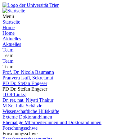
Menü
Startseite
Home
Home
Aktuelles
Aktuelles
Team
Team
Team
Team
Prof. Dr. Nicola Baumann
Pranvera Isufi, Sekretariat
PD Dr. Stefan Engeser
PD Dr. Stefan Engeser
[TOPLinks]
Dr. rer. nat. Niyati Thakur
M.Sc. Julia Schätzle
Wissenschaftliche Hilfskräfte
Externe Doktorand:innen
Ehemalige MItarbeiter:innen und Doktorand:innen
Forschungsschwe
Forschungsschwe