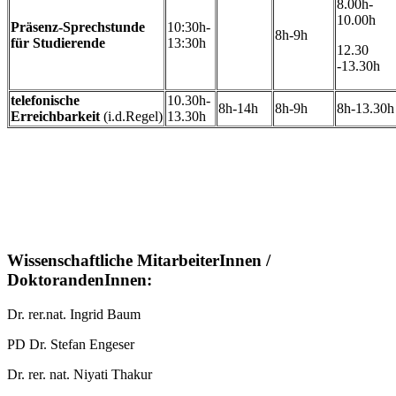
8.00h-
10.00h
Präsenz-Sprechstunde
10:30h-
8h-9h
für Studierende
13:30h
12.30
-13.30h
telefonische
10.30h-
8h-14h
8h-9h
8h-13.30h
Erreichbarkeit
(i.d.Regel)
13.30h
Wissenschaftliche MitarbeiterInnen /
DoktorandenInnen:
Dr. rer.nat. Ingrid Baum
PD Dr. Stefan Engeser
Dr. rer. nat. Niyati Thakur