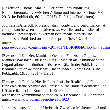
[Rezension] Thomä, Manuel: Der Zerfall des Publikums.
Nachrichtennutzung zwischen Zeitung und Internet. Springer VS
2013. In: Publizistik, 60. Jg. (2015), Heft 1 [im Erscheinen]
Journalism After All: Professionalism, content and performance - A
comparison between alternative news websites and websites of
traditional newspapers in German local media markets. In:
Journalism. Published online before print, Nov. 13, 2014, abrufbar
unter:
jou.sagepub.com/content/early/2014/11/11/1464884914554177.abstra
[Rezension] Künzler, Matthias / Oehmer, Franziska / Puppis,
Manuel / Wassmer, Christian (Hrsg.): Medien als Institutionen und
Organisationen. Institutionalistische Ansätze in der Publizistik- und
Kommunikationswissenschaft. Baden-Baden: Nomos 2013. In:
Publizistik, 59. Jg. (2014), Heft 1
[Rezension] Cordula Nitsch: Journalistische Realität und Fiktion.
Eine empirische Analyse des Fernsehjournalismus in deutschen und
US-amerikanischen Romanen 1975-2005. In:
rezensionen:kommunikation:medien, 6. Dezember 2013, abrufbar
unter:
www.rkm-journal.de/archives/14923
Journalistenausbildung im Umbruch. Zwischen Medienwandel und