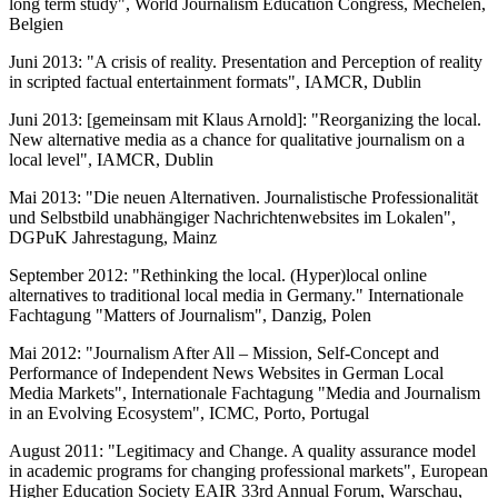
long term study", World Journalism Education Congress, Mechelen,
Belgien
Juni 2013: "A crisis of reality. Presentation and Perception of reality
in scripted factual entertainment formats", IAMCR, Dublin
Juni 2013: [gemeinsam mit Klaus Arnold]: "Reorganizing the local.
New alternative media as a chance for qualitative journalism on a
local level", IAMCR, Dublin
Mai 2013: "Die neuen Alternativen. Journalistische Professionalität
und Selbstbild unabhängiger Nachrichtenwebsites im Lokalen",
DGPuK Jahrestagung, Mainz
September 2012: "Rethinking the local. (Hyper)local online
alternatives to traditional local media in Germany." Internationale
Fachtagung "Matters of Journalism", Danzig, Polen
Mai 2012: "Journalism After All – Mission, Self‐Concept and
Performance of Independent News Websites in German Local
Media Markets", Internationale Fachtagung "Media and Journalism
in an Evolving Ecosystem", ICMC, Porto, Portugal
August 2011: "Legitimacy and Change. A quality assurance model
in academic programs for changing professional markets", European
Higher Education Society EAIR 33rd Annual Forum, Warschau,