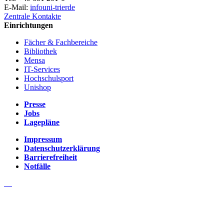
E-Mail:
info
uni-trier
de
Zentrale Kontakte
Einrichtungen
Fächer & Fachbereiche
Bibliothek
Mensa
IT-Services
Hochschulsport
Unishop
Presse
Jobs
Lagepläne
Impressum
Datenschutzerklärung
Barrierefreiheit
Notfälle