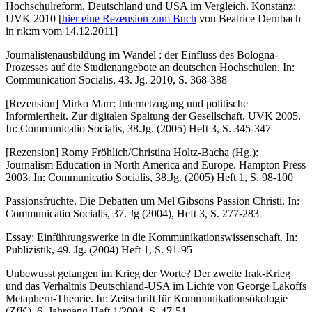
Hochschulreform. Deutschland und USA im Vergleich. Konstanz:
UVK 2010 [
hier eine Rezension zum Buch
von Beatrice Dernbach
in r:k:m vom 14.12.2011]
Journalistenausbildung im Wandel : der Einfluss des Bologna-
Prozesses auf die Studienangebote an deutschen Hochschulen. In:
Communication Socialis, 43. Jg. 2010, S. 368-388
[Rezension] Mirko Marr: Internetzugang und politische
Informiertheit. Zur digitalen Spaltung der Gesellschaft. UVK 2005.
In: Communicatio Socialis, 38.Jg. (2005) Heft 3, S. 345-347
[Rezension] Romy Fröhlich/Christina Holtz-Bacha (Hg.):
Journalism Education in North America and Europe. Hampton Press
2003. In: Communicatio Socialis, 38.Jg. (2005) Heft 1, S. 98-100
Passionsfrüchte. Die Debatten um Mel Gibsons Passion Christi. In:
Communicatio Socialis, 37. Jg (2004), Heft 3, S. 277-283
Essay: Einführungswerke in die Kommunikationswissenschaft. In:
Publizistik, 49. Jg. (2004) Heft 1, S. 91-95
Unbewusst gefangen im Krieg der Worte? Der zweite Irak-Krieg
und das Verhältnis Deutschland-USA im Lichte von George Lakoffs
Metaphern-Theorie. In: Zeitschrift für Kommunikationsökologie
(ZfK). 6. Jahrgang Heft 1/2004, S. 47-51