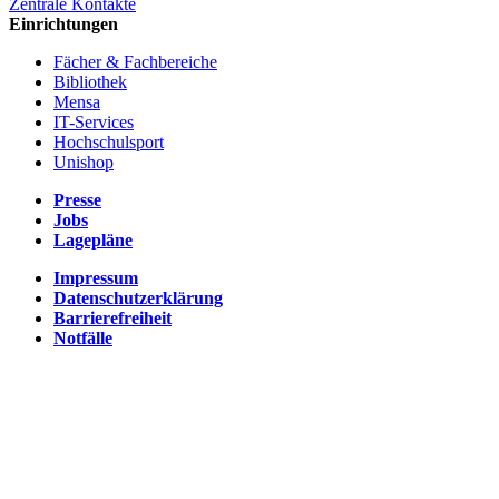
Zentrale Kontakte
Einrichtungen
Fächer & Fachbereiche
Bibliothek
Mensa
IT-Services
Hochschulsport
Unishop
Presse
Jobs
Lagepläne
Impressum
Datenschutzerklärung
Barrierefreiheit
Notfälle