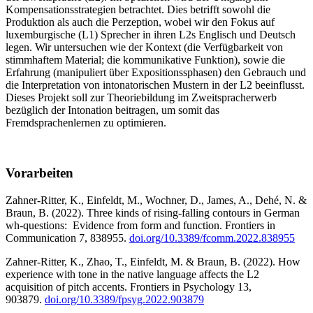
Kompensationsstrategien betrachtet. Dies betrifft sowohl die
Produktion als auch die Perzeption, wobei wir den Fokus auf
luxemburgische (L1) Sprecher in ihren L2s Englisch und Deutsch
legen. Wir untersuchen wie der Kontext (die Verfügbarkeit von
stimmhaftem Material; die kommunikative Funktion), sowie die
Erfahrung (manipuliert über Expositionssphasen) den Gebrauch und
die Interpretation von intonatorischen Mustern in der L2 beeinflusst.
Dieses Projekt soll zur Theoriebildung im Zweitspracherwerb
bezüglich der Intonation beitragen, um somit das
Fremdsprachenlernen zu optimieren.
Vorarbeiten
Zahner-Ritter, K., Einfeldt, M., Wochner, D., James, A., Dehé, N. &
Braun, B. (2022). Three kinds of rising-falling contours in German
wh-questions: Evidence from form and function. Frontiers in
Communication 7, 838955.
doi.org/10.3389/fcomm.2022.838955
Zahner-Ritter, K., Zhao, T., Einfeldt, M. & Braun, B. (2022). How
experience with tone in the native language affects the L2
acquisition of pitch accents. Frontiers in Psychology 13,
903879.
doi.org/10.3389/fpsyg.2022.903879