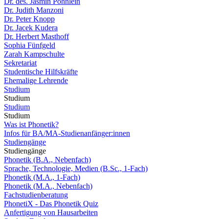
Dr. des. Jasmin Pöhnlein
Dr. Judith Manzoni
Dr. Peter Knopp
Dr. Jacek Kudera
Dr. Herbert Masthoff
Sophia Fünfgeld
Zarah Kampschulte
Sekretariat
Studentische Hilfskräfte
Ehemalige Lehrende
Studium
Studium
Studium
Studium
Was ist Phonetik?
Infos für BA/MA-Studienanfänger:innen
Studiengänge
Studiengänge
Phonetik (B.A., Nebenfach)
Sprache, Technologie, Medien (B.Sc., 1-Fach)
Phonetik (M.A., 1-Fach)
Phonetik (M.A., Nebenfach)
Fachstudienberatung
PhonetiX - Das Phonetik Quiz
Anfertigung von Hausarbeiten