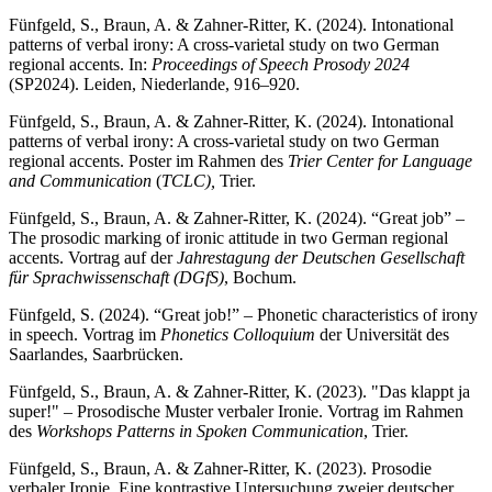
Fünfgeld, S., Braun, A. & Zahner-Ritter, K. (2024). Intonational
patterns of verbal irony: A cross-varietal study on two German
regional accents. In:
Proceedings of Speech Prosody 2024
(SP2024). Leiden, Niederlande, 916–920.
Fünfgeld, S., Braun, A. & Zahner-Ritter, K. (2024). Intonational
patterns of verbal irony: A cross-varietal study on two German
regional accents. Poster im Rahmen des
Trier Center for Language
and Communication
(
TCLC),
Trier.
Fünfgeld, S., Braun, A. & Zahner-Ritter, K. (2024). “Great job” –
The prosodic marking of ironic attitude in two German regional
accents. Vortrag auf der
Jahrestagung der Deutschen Gesellschaft
für Sprachwissenschaft (DGfS)
, Bochum.
Fünfgeld, S. (2024). “Great job!” – Phonetic characteristics of irony
in speech. Vortrag im
Phonetics Colloquium
der Universität des
Saarlandes, Saarbrücken.
Fünfgeld, S., Braun, A. & Zahner-Ritter, K. (2023). "Das klappt ja
super!" – Prosodische Muster verbaler Ironie. Vortrag im Rahmen
des
Workshops Patterns in Spoken Communication
, Trier.
Fünfgeld, S., Braun, A. & Zahner-Ritter, K. (2023). Prosodie
verbaler Ironie. Eine kontrastive Untersuchung zweier deutscher