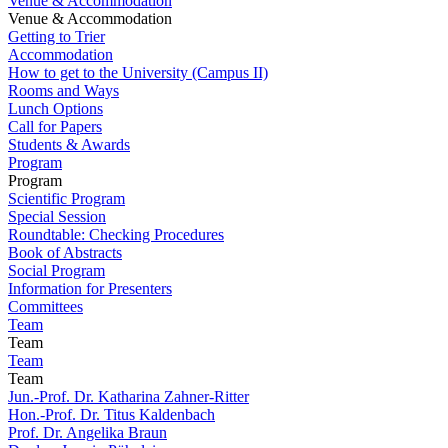
Venue & Accommodation
Venue & Accommodation
Getting to Trier
Accommodation
How to get to the University (Campus II)
Rooms and Ways
Lunch Options
Call for Papers
Students & Awards
Program
Program
Scientific Program
Special Session
Roundtable: Checking Procedures
Book of Abstracts
Social Program
Information for Presenters
Committees
Team
Team
Team
Team
Jun.-Prof. Dr. Katharina Zahner-Ritter
Hon.-Prof. Dr. Titus Kaldenbach
Prof. Dr. Angelika Braun