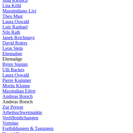
Julia Kleusch
Lisa Köhl
Massimiliano Livi
Theo Mast
Laura Oswald
Lutz Raphael
Nils Rath
Janek Reichmayr
David Roters
Leon Stein
Ehemalige
Ehemalige
Björn Stumm
Ulli Backes
Laura Oswald
Pierre Kummer
Moritz Kloppe
Maximilian Eifert
Andreas Borsch
Andreas Borsch
Zur Person
Arbeitsschwerpunkte
Veröffentlichungen
Vorträge
Fortbildungen & Tagungen