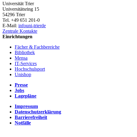
Universität Trier
Universitätsring 15
54296 Trier
Tel. +49 651 201-0
E-Mail:
info
uni-trier
de
Zentrale Kontakte
Einrichtungen
Fächer & Fachbereiche
Bibliothek
Mensa
IT-Services
Hochschulsport
Unishop
Presse
Jobs
Lagepläne
Impressum
Datenschutzerklärung
Barrierefreiheit
Notfälle