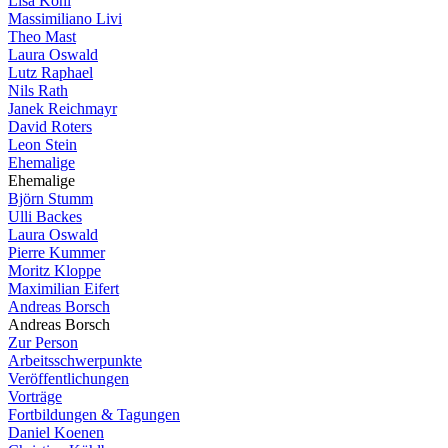
Lisa Köhl
Massimiliano Livi
Theo Mast
Laura Oswald
Lutz Raphael
Nils Rath
Janek Reichmayr
David Roters
Leon Stein
Ehemalige
Ehemalige
Björn Stumm
Ulli Backes
Laura Oswald
Pierre Kummer
Moritz Kloppe
Maximilian Eifert
Andreas Borsch
Andreas Borsch
Zur Person
Arbeitsschwerpunkte
Veröffentlichungen
Vorträge
Fortbildungen & Tagungen
Daniel Koenen