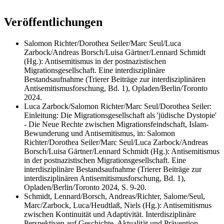
Veröffentlichungen
Salomon Richter/Dorothea Seiler/Marc Seul/Luca
Zarbock/Andreas Borsch/Luisa Gärtner/Lennard Schmidt
(Hg.): Antisemitismus in der postnazistischen
Migrationsgesellschaft. Eine interdisziplinäre
Bestandsaufnahme (Trierer Beiträge zur interdisziplinären
Antisemitismusforschung, Bd. 1), Opladen/Berlin/Toronto
2024.
Luca Zarbock/Salomon Richter/Marc Seul/Dorothea Seiler:
Einleitung: Die Migrationsgesellschaft als 'jüdische Dystopie'
- Die Neue Rechte zwischen Migrationsfeindschaft, Islam-
Bewunderung und Antisemitismus, in: Salomon
Richter/Dorothea Seiler/Marc Seul/Luca Zarbock/Andreas
Borsch/Luisa Gärtner/Lennard Schmidt (Hg.): Antisemitismus
in der postnazistischen Migrationsgesellschaft. Eine
interdisziplinäre Bestandsaufnahme (Trierer Beiträge zur
interdisziplinären Antisemitismusforschung, Bd. 1),
Opladen/Berlin/Toronto 2024, S. 9-20.
Schmidt, Lennard/Borsch, Andreas/Richter, Salome/Seul,
Marc/Zarbock, Luca/Heudtlaß, Niels (Hg.): Antisemitismus
zwischen Kontinuität und Adaptivität. Interdisziplinäre
Perspektiven auf Geschichte, Aktualität und Prävention.