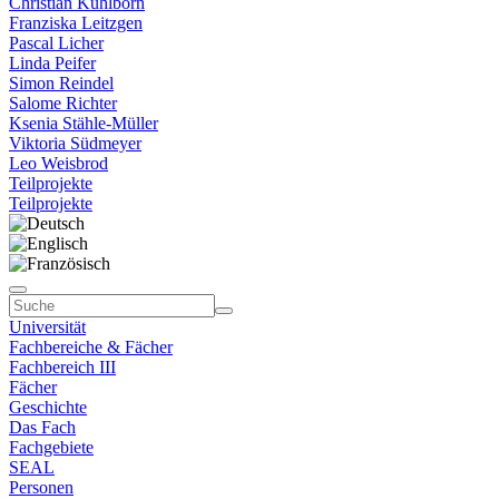
Christian Kühlborn
Franziska Leitzgen
Pascal Licher
Linda Peifer
Simon Reindel
Salome Richter
Ksenia Stähle-Müller
Viktoria Südmeyer
Leo Weisbrod
Teilprojekte
Teilprojekte
Universität
Fachbereiche & Fächer
Fachbereich III
Fächer
Geschichte
Das Fach
Fachgebiete
SEAL
Personen