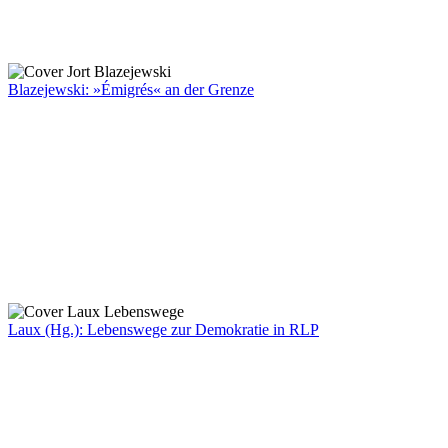
Blazejewski: »Émigrés« an der Grenze
Laux (Hg.): Lebenswege zur Demokratie in RLP