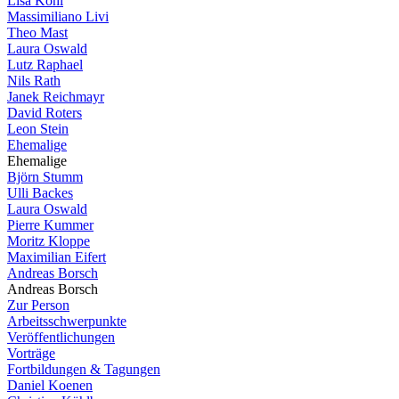
Lisa Köhl
Massimiliano Livi
Theo Mast
Laura Oswald
Lutz Raphael
Nils Rath
Janek Reichmayr
David Roters
Leon Stein
Ehemalige
Ehemalige
Björn Stumm
Ulli Backes
Laura Oswald
Pierre Kummer
Moritz Kloppe
Maximilian Eifert
Andreas Borsch
Andreas Borsch
Zur Person
Arbeitsschwerpunkte
Veröffentlichungen
Vorträge
Fortbildungen & Tagungen
Daniel Koenen