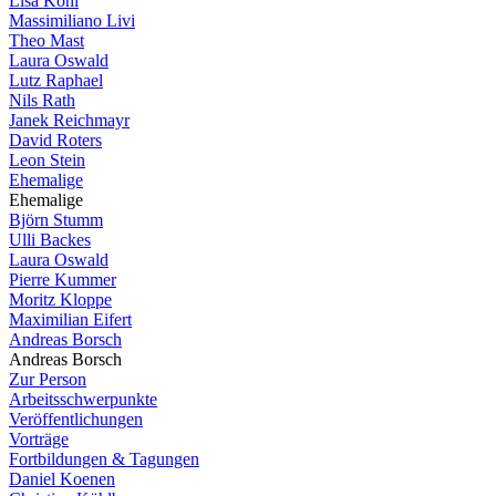
Lisa Köhl
Massimiliano Livi
Theo Mast
Laura Oswald
Lutz Raphael
Nils Rath
Janek Reichmayr
David Roters
Leon Stein
Ehemalige
Ehemalige
Björn Stumm
Ulli Backes
Laura Oswald
Pierre Kummer
Moritz Kloppe
Maximilian Eifert
Andreas Borsch
Andreas Borsch
Zur Person
Arbeitsschwerpunkte
Veröffentlichungen
Vorträge
Fortbildungen & Tagungen
Daniel Koenen