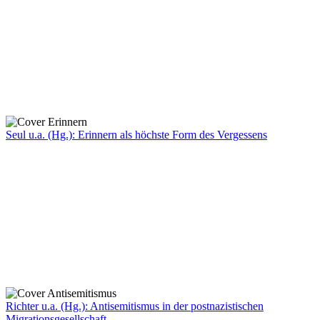
Seul u.a. (Hg.): Erinnern als höchste Form des Vergessens
Richter u.a. (Hg.): Antisemitismus in der postnazistischen
Migrationsgesellschaft