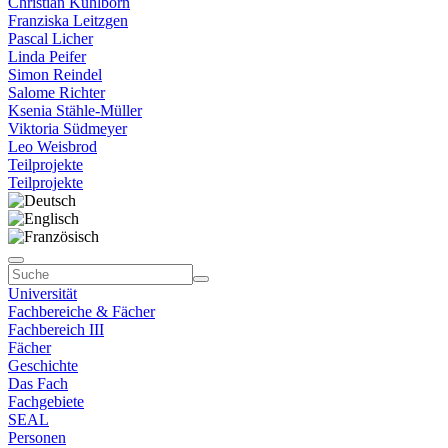
Christian Kühlborn
Franziska Leitzgen
Pascal Licher
Linda Peifer
Simon Reindel
Salome Richter
Ksenia Stähle-Müller
Viktoria Südmeyer
Leo Weisbrod
Teilprojekte
Teilprojekte
Universität
Fachbereiche & Fächer
Fachbereich III
Fächer
Geschichte
Das Fach
Fachgebiete
SEAL
Personen