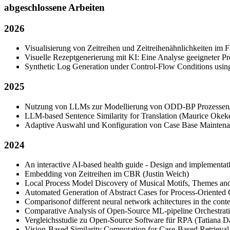
abgeschlossene Arbeiten
2026
Visualisierung von Zeitreihen und Zeitreihenähnlichkeiten im 
Visuelle Rezeptgenerierung mit KI: Eine Analyse geeigneter
Synthetic Log Generation under Control-Flow Conditions usin
2025
Nutzung von LLMs zur Modellierung von ODD-BP Prozessen/
LLM-based Sentence Similarity for Translation (Maurice Okek
Adaptive Auswahl und Konfiguration von Case Base Maintenan
2024
An interactive AI-based health guide - Design and implementatio
Embedding von Zeitreihen im CBR (Justin Weich)
Local Process Model Discovery of Musical Motifs, Themes and 
Automated Generation of Abstract Cases for Process-Oriented
Comparisonof different neural network achitectures in the cont
Comparative Analysis of Open-Source ML-pipeline Orchestrati
Vergleichsstudie zu Open-Source Software für RPA (Tatiana D
Vision-Based Similarity Computation for Case-Based Retrieval