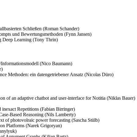
Fallbasierten Schließen (Roman Schander)
 Prompts und Bewertungsmethoden (Fynn Jansen)
g Deep Learning (Tony Thrin)
Informationsmodell (Nico Baumann)
e)
ce Methoden: ein datengetriebener Ansatz (Nicolas Düro)
n of an adaptive chatbot and user-interface for Notitia (Niklas Bauer)
inexact Repetitions (Fabian Birringer)
 Case-Based Reasoning (Nils Lamberty)
ext of photovolraic power forecasting (Sascha Stülb)
on Platforms (Narek Grigoryan)
anylyuk)
 of Argument Graphs (Kilian Bartz)