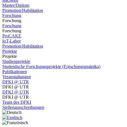
Bachelor
Master/Diplom
Promotion/Habilitation
Forschung
Forschung
Forschung
Forschung
ProCAKE
IoT-Labor
Promotion/Habilitation
Projekte
Projekte
Studienprojekte
Studentische Forschungsprojekte (Forschungspraktika)
Publikationen
Veranstaltungen
DFKI @ UTR
DFKI @ UTR
DFKI @ UTR
DFKI @ UTR
Team des DFKI
Stellenausschreibungen