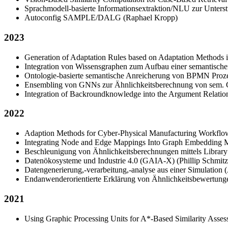
Sprachmodell-basierte Informationsextraktion/NLU zur Unterstü
Autoconfig SAMPLE/DALG (Raphael Kropp)
2023
Generation of Adaptation Rules based on Adaptation Methods
Integration von Wissensgraphen zum Aufbau einer semantisch
Ontologie-basierte semantische Anreicherung von BPMN Proz
Ensembling von GNNs zur Ähnlichkeitsberechnung von sem. G
Integration of Backroundknowledge into the Argument Relatio
2022
Adaption Methods for Cyber-Physical Manufacturing Workflow
Integrating Node and Edge Mappings Into Graph Embedding
Beschleunigung von Ähnlichkeitsberechnungen mittels Libra
Datenökosysteme und Industrie 4.0 (GAIA-X) (Phillip Schmitz
Datengenerierung,-verarbeitung,-analyse aus einer Simulation
Endanwenderorientierte Erklärung von Ähnlichkeitsbewertungen
2021
Using Graphic Processing Units for A*-Based Similarity Asse