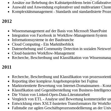
Ansätze zur Behebung des Kaltstartproblems beim Collabrative-
Auswahl und Anwendung explorativer und multivariater Cluster
Komplexitätsmanagement - Standards und standardisierte Proze
2012
Wissensmanagement auf der Basis von Microsoft SharePoint
Integration von Facebook in Workflow-Management-System
Informationssysteme in der Baubranche
Cloud Computing - Ein Marktüberblick
Datenerhebung und Community Detection in sozialen Netzwer
Cloud-basiertes Workflow-Management
Recherche, Beschreibung und Klassifikation von Wissensman
2011
Recherche, Beschreibung und Klassifikation von prozessorient
Reporting über komplexe Angebotsprojekte bei Fujitsu
Marktorientierte Bewertung von Internet-Domainnamen - Konzep
Klassifikation und Gegenüberstellung von Business-Intellige
Die Vision von Linked-Open-Data-Literaturarbeit
Vergleich von ETL - Analyse und Bewertung kommerzieller u
Entwicklung eines XSLT-basierten Transformators für Workfl
Fallstudie zur agilen Geschäftsprozessmodellierung an der Unive