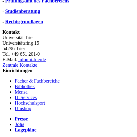
-
Prüfungsamt des Fachbereichs
-
Studienberatung
-
Rechtsgrundlagen
Kontakt
Universität Trier
Universitätsring 15
54296 Trier
Tel. +49 651 201-0
E-Mail:
info
uni-trier
de
Zentrale Kontakte
Einrichtungen
Fächer & Fachbereiche
Bibliothek
Mensa
IT-Services
Hochschulsport
Unishop
Presse
Jobs
Lagepläne