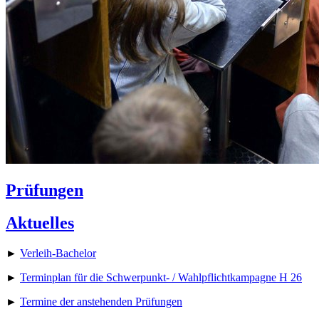
Prüfungen
Aktuelles
►
Verleih-Bachelor
►
Terminplan für die Schwerpunkt- / Wahlpflichtkampagne H 26
►
Termine der anstehenden Prüfungen