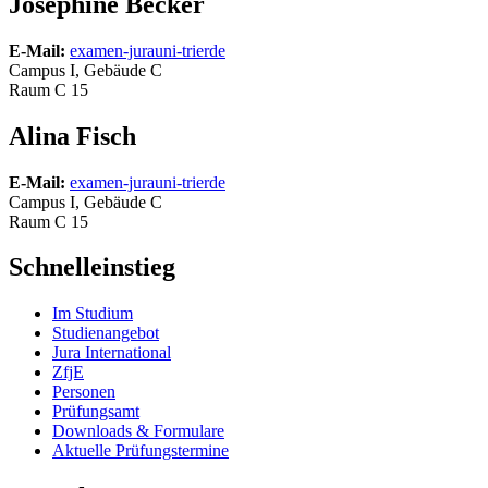
Josephine Becker
E-Mail:
examen-jura
uni-trier
de
Campus I, Gebäude C
Raum C 15
Alina Fisch
E-Mail:
examen-jura
uni-trier
de
Campus I, Gebäude C
Raum C 15
Schnelleinstieg
Im Studium
Studienangebot
Jura International
ZfjE
Personen
Prüfungsamt
Downloads & Formulare
Aktuelle Prüfungstermine