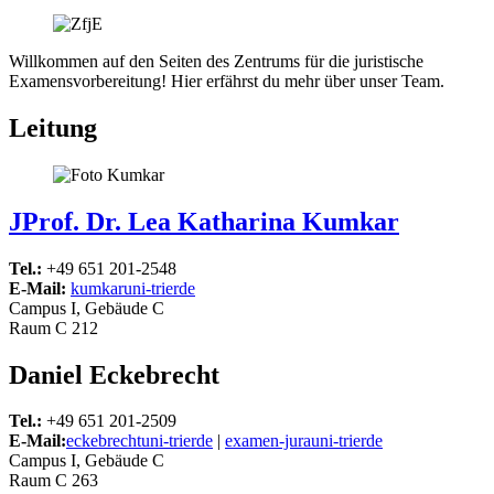
Willkommen auf den Seiten des Zentrums für die juristische
Examensvorbereitung! Hier erfährst du mehr über unser Team.
Leitung
JProf. Dr. Lea Katharina Kumkar
Tel.:
+49 651 201-2548
E-Mail:
kumkar
uni-trier
de
Campus I, Gebäude C
Raum C 212
Daniel Eckebrecht
Tel.:
+49 651 201-2509
E-Mail:
eckebrecht
uni-trier
de
|
examen-jura
uni-trier
de
Campus I, Gebäude C
Raum C 263