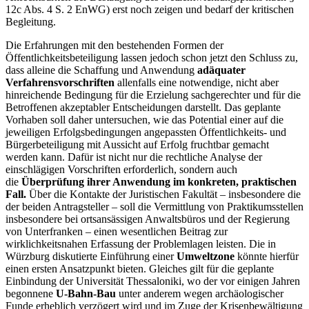
12c Abs. 4 S. 2 EnWG) erst noch zeigen und bedarf der kritischen
Begleitung.
Die Erfahrungen mit den bestehenden Formen der
Öffentlichkeitsbeteiligung lassen jedoch schon jetzt den Schluss zu,
dass alleine die Schaffung und Anwendung
adäquater
Verfahrensvorschriften
allenfalls eine notwendige, nicht aber
hinreichende Bedingung für die Erzielung sachgerechter und für die
Betroffenen akzeptabler Entscheidungen darstellt. Das geplante
Vorhaben soll daher untersuchen, wie das Potential einer auf die
jeweiligen Erfolgsbedingungen angepassten Öffentlichkeits- und
Bürgerbeteiligung mit Aussicht auf Erfolg fruchtbar gemacht
werden kann. Dafür ist nicht nur die rechtliche Analyse der
einschlägigen Vorschriften erforderlich, sondern auch
die
Überprüfung ihrer Anwendung im konkreten, praktischen
Fall.
Über die Kontakte der Juristischen Fakultät – insbesondere die
der beiden Antragsteller – soll die Vermittlung von Praktikumsstellen
insbesondere bei ortsansässigen Anwaltsbüros und der Regierung
von Unterfranken – einen wesentlichen Beitrag zur
wirklichkeitsnahen Erfassung der Problemlagen leisten. Die in
Würzburg diskutierte Einführung einer
Umweltzone
könnte hierfür
einen ersten Ansatzpunkt bieten. Gleiches gilt für die geplante
Einbindung der Universität Thessaloniki, wo der vor einigen Jahren
begonnene
U-Bahn-Bau
unter anderem wegen archäologischer
Funde erheblich verzögert wird und im Zuge der Krisenbewältigung