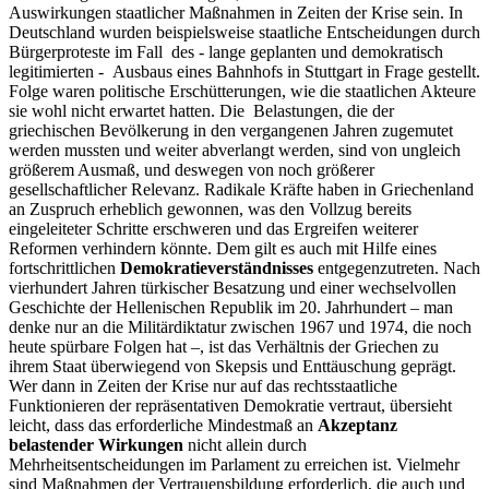
Auswirkungen staatlicher Maßnahmen in Zeiten der Krise sein. In
Deutschland wurden beispielsweise staatliche Entscheidungen durch
Bürgerproteste im Fall des - lange geplanten und demokratisch
legitimierten - Ausbaus eines Bahnhofs in Stuttgart in Frage gestellt.
Folge waren politische Erschütterungen, wie die staatlichen Akteure
sie wohl nicht erwartet hatten. Die Belastungen, die der
griechischen Bevölkerung in den vergangenen Jahren zugemutet
werden mussten und weiter abverlangt werden, sind von ungleich
größerem Ausmaß, und deswegen von noch größerer
gesellschaftlicher Relevanz. Radikale Kräfte haben in Griechenland
an Zuspruch erheblich gewonnen, was den Vollzug bereits
eingeleiteter Schritte erschweren und das Ergreifen weiterer
Reformen verhindern könnte. Dem gilt es auch mit Hilfe eines
fortschrittlichen
Demokratieverständnisses
entgegenzutreten. Nach
vierhundert Jahren türkischer Besatzung und einer wechselvollen
Geschichte der Hellenischen Republik im 20. Jahrhundert – man
denke nur an die Militärdiktatur zwischen 1967 und 1974, die noch
heute spürbare Folgen hat –, ist das Verhältnis der Griechen zu
ihrem Staat überwiegend von Skepsis und Enttäuschung geprägt.
Wer dann in Zeiten der Krise nur auf das rechtsstaatliche
Funktionieren der repräsentativen Demokratie vertraut, übersieht
leicht, dass das erforderliche Mindestmaß an
Akzeptanz
belastender Wirkungen
nicht allein durch
Mehrheitsentscheidungen im Parlament zu erreichen ist. Vielmehr
sind Maßnahmen der Vertrauensbildung erforderlich, die auch und