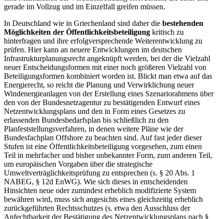
gerade im Vollzug und im Einzelfall greifen müssen.
In Deutschland wie in Griechenland sind daher die
bestehenden
Möglichkeiten der Öffentlichkeitsbeteiligung
kritisch zu
hinterfragen und ihre erfolgversprechende Weiterentwicklung zu
prüfen. Hier kann an neuere Entwicklungen im deutschen
Infrastrukturplanungsrecht angeknüpft werden, bei der die Vielzahl
neuer Entscheidungsformen mit einer noch größeren Vielzahl von
Beteiligungsformen kombiniert worden ist. Blickt man etwa auf das
Energierecht, so reicht die Planung und Verwirklichung neuer
Windenergieanlagen von der Erstellung eines Szenariorahmens über
den von der Bundesnetzagentur zu bestätigenden Entwurf eines
Netzentwicklungsplans und den in Form eines Gesetzes zu
erlassenden Bundesbedarfsplan bis schließlich zu den
Planfeststellungsverfahren, in denen weitere Pläne wie der
Bundesfachplan Offshore zu beachten sind. Auf fast jeder dieser
Stufen ist eine Öffentlichkeitsbeteiligung vorgesehen, zum einen
Teil in mehrfacher und bisher unbekannter Form, zum anderen Teil,
um europäischen Vorgaben über die strategische
Umweltverträglichkeitsprüfung zu entsprechen (s. § 20 Abs. 1
NABEG, § 12d EnWG). Wie sich dieses in entscheidenden
Hinsichten neue oder zumindest erheblich modifizierte System
bewähren wird, muss sich angesichts eines gleichzeitig erheblich
zurückgeführten Rechtsschutzes (s. etwa den Ausschluss der
Anfechtbarkeit der Bestätigung des Netzentwicklungsplans nach §