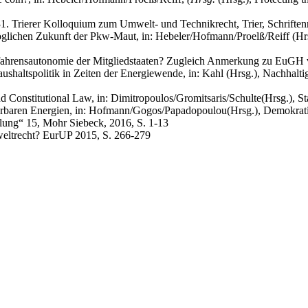
. Trierer Kolloquium zum Umwelt- und Technikrecht, Trier, Schrifte
öglichen Zukunft der Pkw-Maut, in: Hebeler/Hofmann/Proelß/Reiff (Hrsg
rfahrensautonomie der Mitgliedstaaten? Zugleich Anmerkung zu EuGH 
shaltspolitik in Zeiten der Energiewende, in: Kahl (Hrsg.), Nachhalt
d Constitutional Law, in: Dimitropoulos/Gromitsaris/Schulte
(Hrsg.), S
erbaren Energien, in: Hofmann/Gogos/Papadopoulou
(Hrsg.), Demokrati
klung“ 15, Mohr Siebeck, 2016, S. 1-13
weltrecht? EurUP 2015, S. 266-279