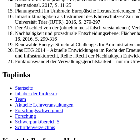
International, 2017, S. 11-25
Planungsrecht im Umbruch: Europäische Herausforderungen. 31
Infrastrukturabgaben als Instrument des Klimaschutzes? Zur m
Universität Trier (IUTR), 2016, S. 279-297
Der Abschied von der (ohnehin meist falsch verstandenen) Ve
Nachhaltigkeit und prozedurale Entscheidungsebene: Flächenhau
16, 2016, S. 299-316
Renewable Energy: Structural Challenges for Administrative an
Das EEG 2014 – Aktuelle Entwicklungen im Recht der Erneu
und Infrastrukturrecht, Reihe „Recht der Nachhaltigen Entwic
Funktionswandel der Verwaltungsgerichtsbarkeit – nur im Um
Toplinks
Startseite
Inhaber der Professur
Team
Aktuelle Lehrveranstaltungen
Forschungsschwerpunkt
Forschung
Schwerpunktbereich 5
Schriftenverzeichnis