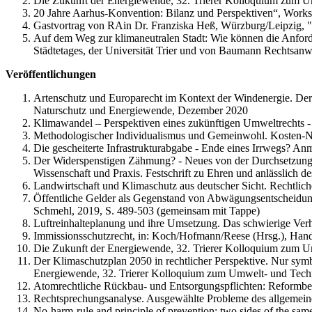
Die Zukunft der Energiewende, 32. Trierer Kolloquium zum U
20 Jahre Aarhus-Konvention: Bilanz und Perspektiven“, Works
Gastvortrag von RAin Dr. Franziska Heß, Würzburg/Leipzig, "C
Auf dem Weg zur klimaneutralen Stadt: Wie können die Anford
Städtetages, der Universität Trier und von Baumann Rechtsanw
Veröffentlichungen
Artenschutz und Europarecht im Kontext der Windenergie. Der
Naturschutz und Energiewende, Dezember 2020
Klimawandel – Perspektiven eines zukünftigen Umweltrechts -
Methodologischer Individualismus und Gemeinwohl. Kosten-Nut
Die gescheiterte Infrastrukturabgabe - Ende eines Irrwegs?
Der Widerspenstigen Zähmung? - Neues von der Durchsetzung 
Wissenschaft und Praxis. Festschrift zu Ehren und anlässlich
Landwirtschaft und Klimaschutz aus deutscher Sicht. Rechtlich
Öffentliche Gelder als Gegenstand von Abwägungsentscheidung
Schmehl, 2019, S. 489-503 (gemeinsam mit Tappe)
Luftreinhalteplanung und ihre Umsetzung. Das schwierige Verh
Immissionsschutzrecht, in: Koch/Hofmann/Reese (Hrsg.), Hand
Die Zukunft der Energiewende, 32. Trierer Kolloquium zum U
Der Klimaschutzplan 2050 in rechtlicher Perspektive. Nur symb
Energiewende, 32. Trierer Kolloquium zum Umwelt- und Techn
Atomrechtliche Rückbau- und Entsorgungspflichten: Reformbeda
Rechtsprechungsanalyse. Ausgewählte Probleme des allgemein
No-harm-rule and principle of prevention: two sides of the sam