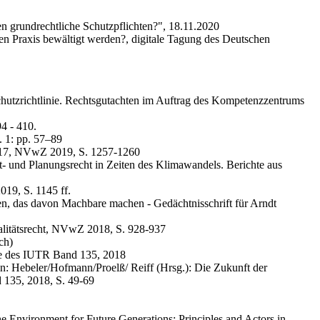
n grundrechtliche Schutzpflichten?", 18.11.2020
 Praxis bewältigt werden?, digitale Tagung des Deutschen
utzrichtlinie. Rechtsgutachten im Auftrag des Kompetenzzentrums
4 - 410.
 1: pp. 57–89
1/17, NVwZ 2019, S. 1257-1260
 und Planungsrecht in Zeiten des Klimawandels. Berichte aus
019, S. 1145 ff.
n, das davon Machbare machen - Gedächtnisschrift für Arndt
alitätsrecht, NVwZ 2018, S. 928-937
ch)
he des IUTR Band 135, 2018
in: Hebeler/Hofmann/Proelß/ Reiff (Hrsg.): Die Zukunft der
 135, 2018, S. 49-69
the Environment for Future Generations: Principles and Actors in