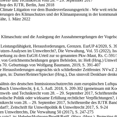
mwelt- und Technikrecht vom 28. – 29. September 2017
hop des IUTR, Berlin, Juni 2018
limate Litigation vor dem Bundesverfassungsgericht - Wie weit reiche
erungen des Klimaschutzes und der Klimaanpassung in der kommunalen
älte, 1. März 2022
 Klimaschutz und die Auslegung der Ausnahmeregelungen der Vogelsch
 Leistungsfähigkeit, Herausforderungen, Grenzen
.
EurUP 4/2020, S. 39
zen-Analysen im Umweltrecht?, Die Verwaltung, Vol. 55 (2022), Iss.
 Anmerkung zu dem EuGH-Urteil zur so genannten Pkw-Maut, Rs. C-59
von Gerichtsentscheidungen gegen Behörden, in: Heß (Hrsg.) Umwelt-
 des 70. Geburtstags von Wolfgang Baumann, 2019, S. 391-407
e Herausforderungen angesichts sich schließender Zeitfenster. NVwZ 2
en, in: Durner/Reimer/Spiecker (Hrsg.), Das sinnvoll Denkbare denke
ältnis des deutschen Immissionsschutzrechts zum europäischen Luftqu
buch Umweltrecht, § 4, 5. Aufl. 2018, S. 209-302 (gemeinsam mit Ko
mwelt- und Technikrecht vom 28. – 29. September 2017, Schriftenrei
olische Politik oder wirksame Erfüllung rechtlicher Verpflichtungen?, 
ikrecht vom 28. – 29. September 2017, Schriftenreihe des IUTR Band
rf?, Zeitschrift für Umweltpolitik & Umweltrecht 2017, S. 9-24
en Umweltrechts, Die Verwaltung 50 (2017), S. 247-275
e coin?, in: Hebeler/Hofmann/Proelß/Reiff,
(Hrsg.
(Hrsg.), Protecting 