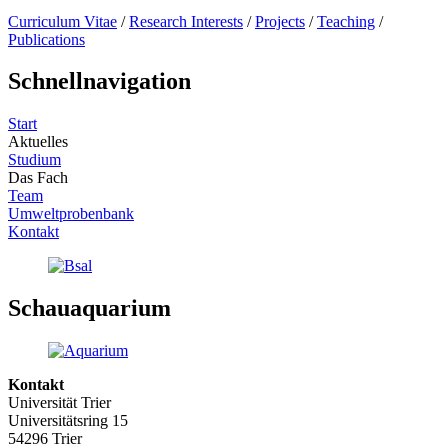
Curriculum Vitae
/
Research Interests
/
Projects
/
Teaching
/
Publications
Schnellnavigation
Start
Aktuelles
Studium
Das Fach
Team
Umweltprobenbank
Kontakt
Schauaquarium
Kontakt
Universität Trier
Universitätsring 15
54296 Trier