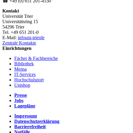
☎ +49 (0) 651 201-4530
Kontakt
Universität Trier
Universitätsring 15
54296 Trier
Tel. +49 651 201-0
E-Mail:
info
uni-trier
de
Zentrale Kontakte
Einrichtungen
Fächer & Fachbereiche
Bibliothek
Mensa
IT-Services
Hochschulsport
Unishop
Presse
Jobs
Lagepläne
Impressum
Datenschutzerklärung
Barrierefreiheit
Notfälle