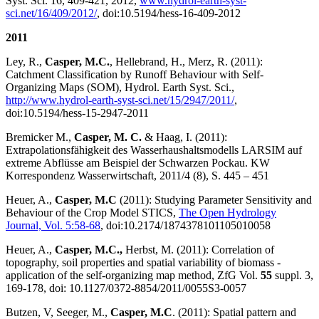
Syst. Sci. 16, 409-421, 2012,
www.hydrol-earth-syst-
sci.net/16/409/2012/
, doi:10.5194/hess-16-409-2012
2011
Ley, R.,
Casper, M.C.
, Hellebrand, H., Merz, R. (2011):
Catchment Classification by Runoff Behaviour with Self-
Organizing Maps (SOM), Hydrol. Earth Syst. Sci.,
http://www.hydrol-earth-syst-sci.net/15/2947/2011/
,
doi:10.5194/hess-15-2947-2011
Bremicker M.,
Casper, M. C.
& Haag, I. (2011):
Extrapolationsfähigkeit des Wasserhaushaltsmodells LARSIM auf
extreme Abflüsse am Beispiel der Schwarzen Pockau. KW
Korrespondenz Wasserwirtschaft, 2011/4 (8), S. 445 – 451
Heuer, A.,
Casper, M.C
(2011): Studying Parameter Sensitivity and
Behaviour of the Crop Model STICS,
The Open Hydrology
Journal, Vol. 5:58-68
, doi:10.2174/1874378101105010058
Heuer, A.,
Casper, M.C.,
Herbst, M. (2011): Correlation of
topography, soil properties and spatial variability of biomass -
application of the self-organizing map method, ZfG Vol.
55
suppl. 3,
169-178, doi: 10.1127/0372-8854/2011/0055S3-0057
Butzen, V, Seeger, M.,
Casper, M.C
. (2011): Spatial pattern and