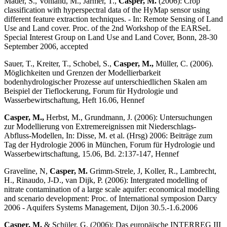
Mader, S., Vohland, M., Jarmer, T.,
Casper, M.
(2006): Crop
classification with hyperspectral data of the HyMap sensor using
different feature extraction techniques. - In: Remote Sensing of Land
Use and Land cover. Proc. of the 2nd Workshop of the EARSeL
Special Interest Group on Land Use and Land Cover, Bonn, 28-30
September 2006, accepted
Sauer, T., Kreiter, T., Schobel, S.,
Casper, M.,
Müller, C. (2006).
Möglichkeiten und Grenzen der Modellierbarkeit
bodenhydrologischer Prozesse auf unterschiedlichen Skalen am
Beispiel der Tieflockerung, Forum für Hydrologie und
Wasserbewirtschaftung, Heft 16.06, Hennef
Casper, M.,
Herbst, M., Grundmann, J. (2006): Untersuchungen
zur Modellierung von Extrem­ereignissen mit Niederschlags-
Abfluss-Modellen, In: Disse, M. et al. (Hrsg) 2006: Beiträge zum
Tag der Hydrologie 2006 in München, Forum für Hydrologie und
Wasserbewirtschaftung, 15.06, Bd. 2:137-147, Hennef
Graveline, N,
Casper, M.
Grimm-Strele, J, Koller, R., Lambrecht,
H., Rinaudo, J-D., van Dijk, P. (2006): Intergrated modelling of
nitrate contamination of a large scale aquifer: economical modelling
and scenario development: Proc. of International symposion Darcy
2006 - Aquifers Systems Management, Dijon 30.5.-1.6.2006
Casper, M.
& Schüler, G. (2006): Das europäische INTERREG III