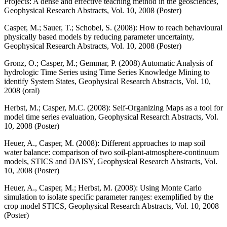
Projects: A dense and effective teaching method in the geosciences,
Geophysical Research Abstracts, Vol. 10, 2008 (Poster)
Casper, M.; Sauer, T.; Schobel, S. (2008): How to reach behavioural
physically based models by reducing parameter uncertainty,
Geophysical Research Abstracts, Vol. 10, 2008 (Poster)
Gronz, O.; Casper, M.; Gemmar, P. (2008) Automatic Analysis of
hydrologic Time Series using Time Series Knowledge Mining to
identify System States, Geophysical Research Abstracts, Vol. 10,
2008 (oral)
Herbst, M.; Casper, M.C. (2008): Self-Organizing Maps as a tool for
model time series evaluation, Geophysical Research Abstracts, Vol.
10, 2008 (Poster)
Heuer, A., Casper, M. (2008): Different approaches to map soil
water balance: comparison of two soil-plant-atmosphere-continuum
models, STICS and DAISY, Geophysical Research Abstracts, Vol.
10, 2008 (Poster)
Heuer, A., Casper, M.; Herbst, M. (2008): Using Monte Carlo
simulation to isolate specific parameter ranges: exemplified by the
crop model STICS, Geophysical Research Abstracts, Vol. 10, 2008
(Poster)