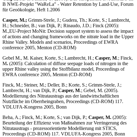
B NWE-Projekt "WaReLa" - Water Retention by Land-Use, Forum
für Geoökologie, Heft 1.2006
Casper, M.;
Grimm-Strele, J.; Gudera, Th.; Korte, S.; Lambrecht,
H.; Schneider, B.; van Dijk, P.; Rinaudo, J.D.; Finck (2005):
M.,EU-Project MoNit: Decision support system to assess the impact
of actions and changing frameworks on the nitrate load in the Upper
Rhine Valley. Models and scenarios, Proceedings of EWRA
conference 2005, Menton (CD-ROM)
Gebel M., M. Kaiser, Korte, S.; Lambrecht, H.;
Casper, M
.; Finck,
M
.
(2005): Calculation of diffuse seepage loads of nitrogen in the
upper Rhine valley using the Stoffbilanz model, Pro­ceedings of
EWRA conference 2005, Menton (CD-ROM)
Finck, M.; Steiner, M.; Deller, B.; Korte, S.; Grimm-Strele, J.;
Lambrecht, H.; van Dijk, P.;
Casper, M
.; Gebel, M. (2005).
Modellierung des Nitrataustrags aus der landwirtschaftlichen
Nutzfläche im Oberrheingraben, Proceedings (CD-ROM) 117.
VDLUFA-Kongress 2005, Bonn
Beha, A.; Finck, M.; Korte, S.; van Dijk, P.;
Casper, M.
(2005):
Beurteilung der Effizienz von Maßnahmen zur Verringerung des
Nitrataustrags - prozessorientierte Modellierung mit STICS,
Proceedings (CD-ROM) 117. VDLUFA-Kongress 2005, Bonn