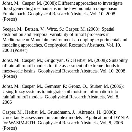
Johst, M., Casper, M. (2008): Different approaches to investigate
flood generating mechanisms in the low mountain range basin
Frankelbach, Geophysical Research Abstracts, Vol. 10, 2008
(Poster)
Seeger, M., Butzen, V., Wirtz, S.; Casper, M. (2008): Spatial
distribution and temporal variability of runoff processes in
Mediterranean Mountain environments– coupling experimental and
modeling approaches, Geophysical Research Abstracts, Vol. 10,
2008 (Poster)
Johst, M.; Casper, M.; Grigoryan, G.; Herbst, M. (2008): Suitability
of rainfall runoff models for the assessment of extreme floods in
meso-scale basins, Geophysical Research Abstracts, Vol. 10, 2008
(Poster)
Johst, M.; Casper, M., Gemmar, P.; Gronz, O., Stüber, M. (2006):
Using fuzzy systems to integrate soil moisture information into
rainfall runoff models, Geophysical Research Abstracts, Vol. 8,
2006
Casper, M., Herbst, M., Grundmann, J. , Ahrends, H. (2006):
Uncertainty assessment in complex models - Application of DYNIA
for WASIM-ETH, Geophysical Research Abstracts, Vol. 8, 2006
(Poster)