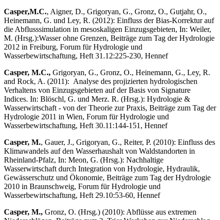
Casper,
M.C.
, Aigner, D., Grigoryan, G., Gronz, O., Gutjahr, O.,
Heinemann, G. und Ley, R. (2012): Einfluss der Bias-Korrektur auf
die Abflusssimulation in mesoskaligen Einzugsgebieten, In: Weiler,
M. (Hrsg.):Wasser ohne Grenzen, Beiträge zum Tag der Hydrologie
2012 in Freiburg, Forum für Hydrologie und
Wasserbewirtschaftung, Heft 31.12:225-230, Hennef
Casper, M.C.,
Grigoryan, G., Gronz, O., Heinemann, G., Ley, R.
and Rock, A. (2011): Analyse des projizierten hydrologischen
Verhaltens von Einzugsgebieten auf der Basis von Signature
Indices. In: Blöschl, G. und Merz. R. (Hrsg.): Hydrologie &
Wasserwirtschaft - von der Theorie zur Praxis, Beiträge zum Tag der
Hydrologie 2011 in Wien, Forum für Hydrologie und
Wasserbewirtschaftung, Heft 30.11:144-151, Hennef
Casper, M.
, Gauer, J., Grigoryan, G., Reiter, P. (2010): Einfluss des
Klimawandels auf den Wasserhaushalt von Waldstandorten in
Rheinland-Pfalz, In: Meon, G. (Hrsg.): Nachhaltige
Wasserwirtschaft durch Integration von Hydrologie, Hydraulik,
Gewässerschutz und Ökonomie, Beiträge zum Tag der Hydrologie
2010 in Braunschweig, Forum für Hydrologie und
Wasserbewirtschaftung, Heft 29.10:53-60, Hennef
Casper, M.,
Gronz, O. (Hrsg.) (2010): Abflüsse aus extremen