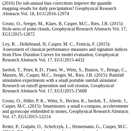
(2016) Do sub-annual bias corrections improve the quantile
mapping results for daily precipitation? Geophysical Research
Abstracts Vol. 18, EGU2016-12974
Gronz, O., Seeger, M., Klaes, B, Casper, M.C., Ries, J.B. (2015):
Hole-ness of point clouds, Geophysical Research Abstracts Vol. 17,
EGU2015-12872
Ley, R. , Hellebrand, H, Casper, M. C., Fenicia, F. (2015):
Assessment of classical performance measures and signature indices
from Flow Duration Curves for model evaluation, Geophysical
Research Abstracts Vol. 17, EGU2015-4432
Iserloh, T., Peter, K.D., Fister, W., Wirtz, S., Butzen, V., Brings, C.,
Marzen, M., Casper, M.C., Seeger, M., Ries, J.B. (2015): Rainfall
simulation experiments with a small portable rainfall simulator:
Research on runoff generation and soil erosion, Geophysical
Research Abstracts Vol. 17, EGU2015-15608
Gronz, O., Hiller, P. K., Wirtz, S., Becker, K., Iserloh, T., Aberle, J.,
Casper, M.C. (2015): Smartstones: a small e-compass, accelerometer
and gyroscope embedded in stones, Geophysical Research Abstracts
Vol. 17, EGU2015-12214
Reiter, P., Gutjahr, O., Schefczyk, L., Heinemann, G., Casper, M.C.