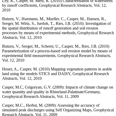
Ley, R., Casper, M. Merz, R. (2010) Characterisation of watersheds
by runoff coefficients, Geophysical Research Abstracts, Vol. 12,
2010
Butzen, V., Huemann, M., Mueller, C., Casper, M., Hansen, R.,
Seeger, M. Wirtz, S., Iserloh, T., Ries, J.B. (2010): Investigation of
the spatial distribution of runoff generation and soil erosion
processes by means of experimental methods, Geophysical Research
Abstracts, Vol. 12, 2010
Butzen, V., Seeger, M., Scherer, U., Casper, M., Ries, J.B. (2010)
Parameterization of a process-based soil erosion model by means of
experimental field measurements, Geophysical Research Abstracts,
Vol. 12, 2010
Heuer, A., Casper, M. (2010) Mapping vegetation patterns in arable
land using the models STICS and DAISY, Geophysical Research
Abstracts, Vol. 12, 2010
Casper, M.C, Grigoryan, G.V. (2009): Impacts of climate change on
water quantity and quality in Rhineland-Palatinate/Germany,
Geophysical Research Abstracts, Vol. 11, 2009
Casper, M.C., Herbst, M. (2009): Assessing the accuracy of
simulated peak discharges using Self Organizing Maps, Geophysical
Research Abstracts, Vol. 11, 2009