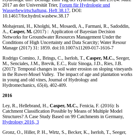
2017 an der Universität Trier,
Forum für Hydrologie und
Wasserbewirtschaftung, Heft 38.17
, DOI:
10.14617/for.hydrol.wasbew.38.17
Mohajerani, H., Kholghi, M., Mosaedi, A., Farmani, R., Sadoddin,
A.,
Casper, M.
(2017) : Application of Bayesian Decision
Networks for Groundwater Resources Management Under the
Conditions of High Uncertainty and Data Scarcity; Water Resour
Manage (2017) 31: 1859. doi:10.1007/s11269-017-1616-7
Rodrigo Comino, J., Brings, C., Iserloh, T.,
Casper, M.C.
, Seeger,
M., Senciales, J.M., Brevik, E.C., Ruiz Sinoga, J.D., Ries, J.B.
(2017): Temporal changes in soil water erosion on sloping vineyards
in the Ruwer-Mosel Valley. The impact of age and plantation works
in young and old vines, Journal of Hydrology and
Hydromechanics,
65
(4), 402-409.
2016
Ley, R., Hellebrand, H.,
Casper, M.C.
, Fenicia, F. (2016): Is
Catchment Classification Possible by Means of Multiple Model
Structures? A Case Study Based on 99 Catchments in Germany,
Hydrology 2016, 3
Gronz, O., Hiller, P. H., Wirtz, S., Becker, K., Iserloh, T., Seeger,