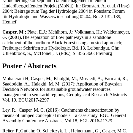
Model­lierungs­konzept und Datenmanagement in einem
länderübergreifenden Projekt (MoNit), In: Bronstert, A. et al. (Hrsg)
2004: Beiträge zum Tag der Hydrologie 2004 in Potsdam; Forum
für Hydrologie und Wasserwirtschaftung 05.04, Bd. 2:135-139,
Hennef
Casper, M.;
Plate, E.J.; Mehlhorn, J.; Volkmann, H.; Waldenmeyer,
G.
(2001),
The separation of flow pathways in a sandstone
catchment of the northern Black Forest using a nested approach;
Freiburger Schriften zur Hydrologie, Bd. 13, Leibundgut, Chr,
Uhlenbrook, S., McDonell, J. (Eds.); S. 356-366; Freiburg
Poster / Abstracts
Mohajerani H, Casper, M., Kholghi, M., Mosaedi, A., Farmani, R.,
Saadoddin, A., Halaghi, M. M. (2017): Application of Bayesian
Decision Networks for sustainable groundwater resources
management in semi-arid regions, Geophysical Research Abstracts
Vol. 19, EGU2017-2297
Ley, R., Casper, M. C. (2016): Catchments characterization by
means of lumped conceptual models – a case study. EGU General
Assembly Conference Abstracts, Vol 18, EGU2016-11329
Reiter, P.,Gutjahr, O.,Schefczyk, L., Heinemann, G., Casper, M.C.