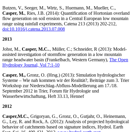
Butzen, V., Seeger, M., Wirtz, S., Huemann, M., Mueller, C.,
Casper, M.
, Ries, J.B. (2014): Quantification of Hortonian overland
flow generation on soil erosion in a Central European low mountain
range using rainfall experiments, Catena 213 (2013) 202-212,
doi:10.1016/j.catena.2013.07.008
2013
Johst, M.,
Casper, M.C.
., Müller, C.; Schneider, R (2013): Model-
assisted investigation of stormflow generation in a low mountain
range headwater basin (Frankelbach, Western Germany),
The Open
Hydrology Journal, Vol 7:1-10
Casper, M.,
Gronz, O. (Hrsg.) (2013): Simulation hydrologischer
Systeme – Wie nah kommen wir der Realität?, Beiträge zum 3. Trier
Workshop zur Niederschlag-Abfluss-Modellierung am 17./18.
September 2012 in Trier, Forum für Hydrologie und
Wasserbewirtschaftung, Heft 33.13, Hennef
2012
Casper,
M.C.
, Grigoryan, G., Gronz, O., Gutjahr, O., Heinemann,
G., Ley, R. and Rock, A. (2012): Analysis of projected hydrological
behavior of catchments based on signature indices, Hydrol. Earth