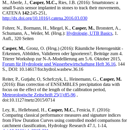
M., Aberle, J.,
Casper, M.C.,
Ries, J.B. (2016): Smartstones: a
small 9-axis sensor implanted in stones to track their movements,
CATENA
142
:245-251,
http://dx.doi.org/10.1016/j.catena.2016.03.030
Fohrer, N., Bormann, H., Miegel, K.,
Casper, M.
, Bronstert, A.,
Schumann, A., Weiler, M. (Hrsg.):
Hydrologie, UTB Basics
, 1.
Aufl., 320 Seiten
Casper, M.
, Gronz, O. (Hrsg.) (2016): Räumliche Heterogenität -
Erkennen, Abbilden, Validieren oder Ignorieren?, Beiträge zum 4.
Trierer Workshop zur N-A-Modellierung am 5./6. Oktober 2015,
Forum für Hydrologie und Wasserbewirtschaftung Heft 36.16
, 144
S., DOI: 10.14617/for.hydrol.wasbew.36.16
Reiter, P., Gutjahr, O, Schefczyk, L, Heinemann, G.,
Casper, M.
(2016): Bias correction of ENSEMBLES precipitation data with
focus on the effect of the length of the calibration period,
Meteorologische Zeitschrift 25(1):85-96
,
doi:10.1127/metz/2015/0714
Ley, R., Hellebrand, H.,
Casper, M.C.
, Fenicia, F. (2016):
Comparing classical performance measures and signature indices
from Flow Duration Curves using controlled model comparisons for
catchment classification, Hydrology Research 47.1, 1-14,