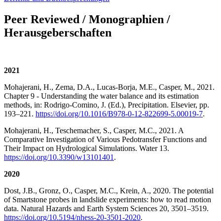
Peer Reviewed / Monographien /
Herausgeberschaften
2021
Mohajerani, H., Zema, D.A., Lucas-Borja, M.E., Casper, M., 2021.
Chapter 9 - Understanding the water balance and its estimation
methods, in: Rodrigo-Comino, J. (Ed.), Precipitation. Elsevier, pp.
193–221.
https://doi.org/10.1016/B978-0-12-822699-5.00019-7
.
Mohajerani, H., Teschemacher, S., Casper, M.C., 2021. A
Comparative Investigation of Various Pedotransfer Functions and
Their Impact on Hydrological Simulations. Water 13.
https://doi.org/10.3390/w13101401
.
2020
Dost, J.B., Gronz, O., Casper, M.C., Krein, A., 2020. The potential
of Smartstone probes in landslide experiments: how to read motion
data. Natural Hazards and Earth System Sciences 20, 3501–3519.
https://doi.org/10.5194/nhess-20-3501-2020
.