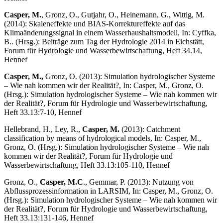
Casper, M.
, Gronz, O., Gutjahr, O., Heinemann, G., Wittig, M.
(2014): Skaleneffekte und BIAS-Korrektureffekte auf das
Klimaänderungssignal in einem Wasserhaushaltsmodell, In: Cyffka,
B.. (Hrsg.): Beiträge zum Tag der Hydrologie 2014 in Eichstätt,
Forum für Hydrologie und Wasserbewirtschaftung, Heft 34.14,
Hennef
Casper, M.,
Gronz, O. (2013): Simulation hydrologischer Systeme
– Wie nah kommen wir der Realität?, In: Casper, M., Gronz, O.
(Hrsg.): Simulation hydrologischer Systeme – Wie nah kommen wir
der Realität?, Forum für Hydrologie und Wasserbewirtschaftung,
Heft 33.13:7-10, Hennef
Hellebrand, H., Ley, R.,
Casper, M.
(2013): Catchment
classification by means of hydrological models, In: Casper, M.,
Gronz, O. (Hrsg.): Simulation hydrologischer Systeme – Wie nah
kommen wir der Realität?, Forum für Hydrologie und
Wasserbewirtschaftung, Heft 33.13:105-110, Hennef
Gronz, O.,
Casper, M.C
., Gemmar, P. (2013): Nutzung von
Abflussprozessinformation in LARSIM, In: Casper, M., Gronz, O.
(Hrsg.): Simulation hydrologischer Systeme – Wie nah kommen wir
der Realität?, Forum für Hydrologie und Wasserbewirtschaftung,
Heft 33.13:131-146, Hennef