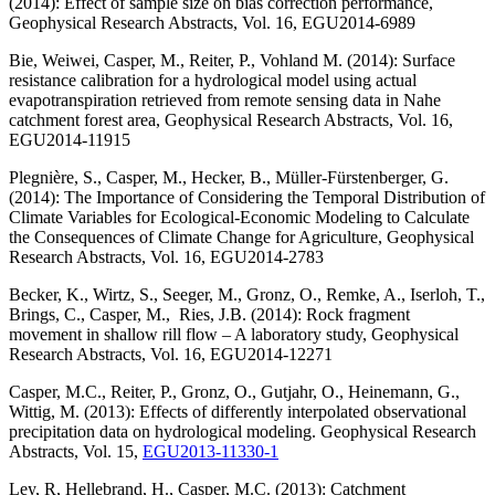
(2014): Effect of sample size on bias correction performance,
Geophysical Research Abstracts, Vol. 16, EGU2014-6989
Bie, Weiwei, Casper, M., Reiter, P., Vohland M. (2014): Surface
resistance calibration for a hydrological model using actual
evapotranspiration retrieved from remote sensing data in Nahe
catchment forest area, Geophysical Research Abstracts, Vol. 16,
EGU2014-11915
Plegnière, S., Casper, M., Hecker, B., Müller-Fürstenberger, G.
(2014): The Importance of Considering the Temporal Distribution of
Climate Variables for Ecological-Economic Modeling to Calculate
the Consequences of Climate Change for Agriculture, Geophysical
Research Abstracts, Vol. 16, EGU2014-2783
Becker, K., Wirtz, S., Seeger, M., Gronz, O., Remke, A., Iserloh, T.,
Brings, C., Casper, M., Ries, J.B. (2014): Rock fragment
movement in shallow rill flow – A laboratory study, Geophysical
Research Abstracts, Vol. 16, EGU2014-12271
Casper, M.C., Reiter, P., Gronz, O., Gutjahr, O., Heinemann, G.,
Wittig, M. (2013): Effects of differently interpolated observational
precipitation data on hydrological modeling. Geophysical Research
Abstracts, Vol. 15,
EGU2013-11330-1
Ley, R, Hellebrand, H., Casper, M.C. (2013): Catchment