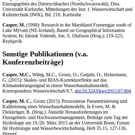
Einzugsgebiet des Dürreychbaches (Nord­schwarzwald), Diss.
Universität Karlsruhe, Mitteilungen des Inst. f. Wasserwirtschaft und
Kulturtechnik (IWK), Bd. 210, Karlsruhe
Casper, M.
(1998): Research in the Marshland Framengjar south of
Lake Mývatn (NE-Iceland), Based on Geographical Information
System; In: Islensk Votlendi, Jon. S. Olafsson (Hrsg.); 219-225;
Reykjavík
Sonstige Publikationen (v.a.
Konferenzbeiträge)
Casper, M.C.
, Wittig, M.C., Gronz, O., Gutjahr, O., Heinemann,
G. (2015): Skalen- und BIAS-Korrektureffekte auf das
Klimaänderungssignal in einem Wasserhaushaltsmodell,
Korrespondenz Wasserwirtschaft 8.7,
doi:10.3243/kwe2015.07.004
Casper, M. C.
, Gronz (2015): Prozesstreue Parametrisierung und
Kalibrierung eines Wasserhaus­haltsmodells, In Evers, M. &
Diekkrüger, B. (Hrsg.): Aktuelle Herausforderungen im
Flussgebiets- und Hochwassermanagement, Beiträge zum Tag der
Hydrologie am 19./20. März 2015 an der Universität Bonn, Forum
für Hydrologie und Wasserbewirtschaftung, Heft 35.15, 127-136,
Hennef