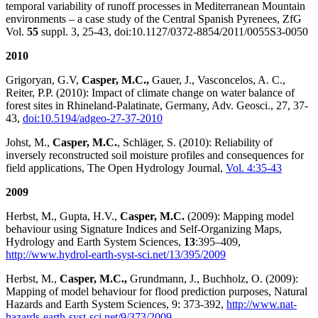
temporal variability of runoff processes in Mediterranean Mountain
environments – a case study of the Central Spanish Pyrenees, ZfG
Vol.
55
suppl. 3, 25-43, doi:10.1127/0372-8854/2011/0055S3-0050
2010
Grigoryan, G.V,
Casper, M.C.,
Gauer, J., Vasconcelos, A. C.,
Reiter, P.P. (2010): Impact of climate change on water balance of
forest sites in Rhineland-Palatinate, Germany, Adv. Geosci., 27, 37-
43,
doi:10.5194/adgeo-27-37-2010
Johst, M.,
Casper, M.C.
, Schläger, S. (2010): Reliability of
inversely reconstructed soil moisture profiles and consequences for
field applications, The Open Hydrology Journal,
Vol. 4:35-43
2009
Herbst, M., Gupta, H.V.,
Casper, M.C.
(2009): Mapping model
behaviour using Signature Indices and Self-Organizing Maps,
Hydrology and Earth System Sciences,
13
:395–409,
http://www.hydrol-earth-syst-sci.net/13/395/2009
Herbst, M.,
Casper, M.C.,
Grundmann, J., Buchholz, O. (2009):
Mapping of model behaviour for flood prediction purposes, Natural
Hazards and Earth System Sciences, 9: 373-392,
http://www.nat-
hazards-earth-syst-sci.net/9/373/2009