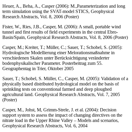
Heuer, A., Beha, A., Casper (2006): M.,Parameterization and long
term simulation using the SVAT-model STICS, Geophysical
Research Abstracts, Vol. 8, 2006 (Poster)
Fister, W., Ries, J.B., Casper, M. (2006): A small, portable wind
tunnel and first results of field experiments in the central Ebro-
Basin/Spain, Geo­physical Research Abstracts, Vol. 8, 2006 (Poster)
Casper, M.; Kreiter, T.; Müller, C.; Sauer, T.; Schobel, S. (2005):
Hydrologische Modellierung einer Melorations­maßnahme in
verschiedenen Skalen unter Berück­sichtigung veränderter
bodenphysikalischer Parameter. Posterbeitrag zum 55.
Geographentag in Trier, Oktober 2005
Sauer, T.; Schobel, S. Müller, C., Casper, M. (2005): Validation of a
physically based distributed hydrological model on the basis of
sprinkling tests on conventional farmed and deep ploughed
agricultural land. Geophysical Research Abstracts, Vol. 7, 2005
(Poster)
Casper, M., Johst, M, Grimm-Strele, J. et al. (2004): Decision
support system to assess the impact of changing directives on the
nitrate load in the Upper Rhine Valley – Models and scenarios,
Geophysical Research Abstracts, Vol. 6, 2004