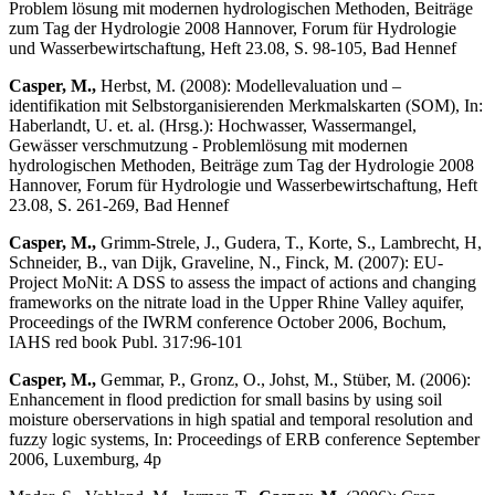
Problem lösung mit modernen hydrologischen Methoden, Beiträge
zum Tag der Hydrologie 2008 Hannover, Forum für Hydrologie
und Wasserbewirtschaftung, Heft 23.08, S. 98-105, Bad Hennef
Casper, M.,
Herbst, M. (2008):
Modellevaluation und –
identifikation mit Selbstorganisierenden Merkmalskarten (SOM)
, In:
Haberlandt, U. et. al. (Hrsg.): Hochwasser, Wassermangel,
Gewässer verschmutzung - Problemlösung mit modernen
hydrologischen Methoden, Beiträge zum Tag der Hydrologie 2008
Hannover, Forum für Hydrologie und Wasserbewirtschaftung, Heft
23.08, S. 261-269, Bad Hennef
Casper, M.,
Grimm-Strele, J., Gudera, T., Korte, S., Lambrecht, H,
Schneider, B., van Dijk, Graveline, N., Finck, M. (2007): EU-
Project MoNit: A DSS to assess the impact of actions and changing
frameworks on the nitrate load in the Upper Rhine Valley aquifer,
Proceedings of the IWRM conference October 2006, Bochum,
IAHS red book Publ. 317:96-101
Casper, M.,
Gemmar, P., Gronz, O., Johst, M., Stüber, M. (2006):
Enhancement in flood prediction for small basins by using soil
moisture oberservations in high spatial and temporal resolution and
fuzzy logic systems, In: Proceedings of ERB conference September
2006, Luxemburg, 4p