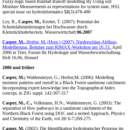
Fuzzy-logic based Rainfall Runoff modelling By Using soil
Moisture Measurements as representations for system state, HSJ,
special issue on hydroinformatics
52
(3):478-490
Ley, R.,
Casper, M.,
Kreiter, T. (2007): Potential der
Scheitelabminderungen bei Hochwasser durch
Kleinrückhaltebecken, Wasserwirtschaft
06.2007
Casper, M.,
Herbst, M. (Hrsg.) (2007): Niederschlag-Abfluss-
Modellierung, Beiträge zum RIMAX-Workshop am 10./11.
April
2006 in Trier, Forum für Hydrologie und Wasserbe­wirtschaftung
Heft 16.06, Hennef
2006 und früher
Casper, M.;
Waldenmeyer, G.; Herbst,M
.
(2006): Modelling
moisture patterns and runoff in a Black Forest sandstone catchment:
Incorporating expert knowledge into the Topographical Index
concept, in ZfG suppl. 142:307-317
Casper, M., C.,
Volkmann, H.N., Waldenmeyer, G. (2003): The
separation of flow pathways in a sandstone catchment of the
Northern Black Forest using DOC and a nested Approach, Physics
and Chemistry of the Earth, vol 28/ 6-7:269-275
Casper, M.
(2002): Die Identifikation hydrologischer Prozesse im