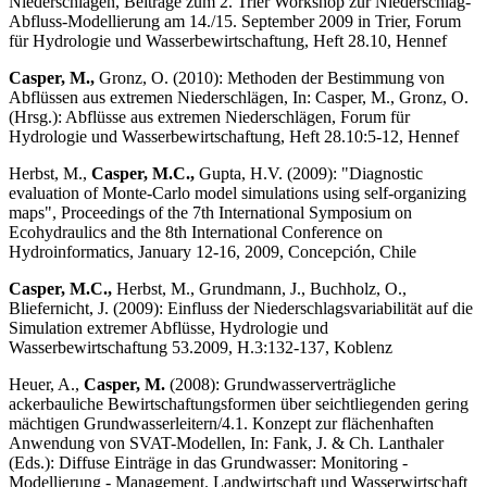
Niederschlägen, Beiträge zum 2. Trier Workshop zur Niederschlag-
Abfluss-Modellierung am 14./15. September 2009 in Trier
, Forum
für Hydrologie und Wasserbewirtschaftung, Heft 28.10, Hennef
Casper, M.,
Gronz, O. (2010): Methoden der Bestimmung von
Abflüssen aus extremen Niederschlägen, In: Casper, M., Gronz, O.
(Hrsg.): Abflüsse aus extremen Niederschlägen, Forum für
Hydrologie und Wasserbewirtschaftung, Heft 28.10:5-12, Hennef
Herbst, M.,
Casper, M.C.,
Gupta, H.V. (2009): "Diagnostic
evaluation of Monte-Carlo model simulations using self-organizing
maps", Proceedings of the 7th International Symposium on
Ecohydraulics and the 8th International Conference on
Hydroinformatics, January 12-16, 2009, Concepción, Chile
Casper, M.C.,
Herbst, M., Grundmann, J., Buchholz, O.,
Bliefernicht, J. (2009): Einfluss der Niederschlagsvariabilität auf die
Simulation extremer Abflüsse, Hydrologie und
Wasserbewirtschaftung 53.2009, H.3:132-137, Koblenz
Heuer, A.,
Casper, M.
(2008): Grundwasserverträgliche
ackerbauliche Bewirtschaftungsformen über seichtliegenden gering
mächtigen Grundwasserleitern/4.1. Konzept zur flächenhaften
Anwendung von SVAT-Modellen, In: Fank, J. & Ch. Lanthaler
(Eds.): Diffuse Einträge in das Grundwasser: Monitoring -
Modellierung - Management. Landwirtschaft und Wasserwirtschaft