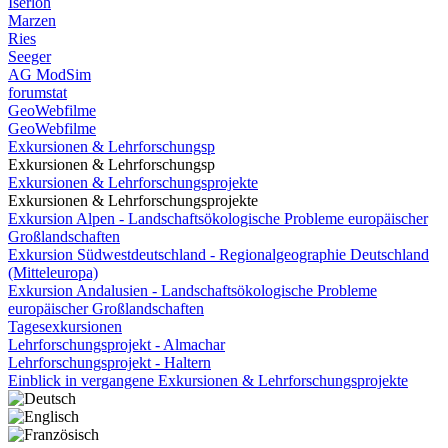
Iserloh
Marzen
Ries
Seeger
AG ModSim
forumstat
GeoWebfilme
GeoWebfilme
Exkursionen & Lehrforschungsp
Exkursionen & Lehrforschungsp
Exkursionen & Lehrforschungsprojekte
Exkursionen & Lehrforschungsprojekte
Exkursion Alpen - Landschaftsökologische Probleme europäischer
Großlandschaften
Exkursion Südwestdeutschland - Regionalgeographie Deutschland
(Mitteleuropa)
Exkursion Andalusien - Landschaftsökologische Probleme
europäischer Großlandschaften
Tagesexkursionen
Lehrforschungsprojekt - Almachar
Lehrforschungsprojekt - Haltern
Einblick in vergangene Exkursionen & Lehrforschungsprojekte