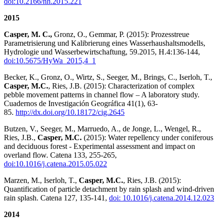
doi:10.2166/nh.2015.221
2015
Casper, M. C.,
Gronz, O., Gemmar, P. (2015): Prozesstreue
Parametrisierung und Kalibrierung eines Wasserhaushaltsmodells,
Hydrologie und Wasserbewirtschaftung, 59.2015, H.4:136-144,
doi:10.5675/HyWa_2015,4_1
Becker, K., Gronz, O., Wirtz, S., Seeger, M., Brings, C., Iserloh, T.,
Casper, M.C.
, Ries, J.B. (2015): Characterization of complex
pebble movement patterns in channel flow – A laboratory study.
Cuadernos de Investigación Geográfica 41(1), 63-
85.
http://dx.doi.org/10.18172/cig.2645
Butzen, V., Seeger, M., Marruedo, A., de Jonge, L., Wengel, R.,
Ries, J.B.,
Casper, M.C.
(2015): Water repellency under coniferous
and deciduous forest - Experimental assessment and impact on
overland flow. Catena 133, 255-265,
doi:10.1016/j.catena.2015.05.022
Marzen, M., Iserloh, T.,
Casper, M.C.
, Ries, J.B. (2015):
Quantification of particle detachment by rain splash and wind-driven
rain splash. Catena 127, 135-141,
doi: 10.1016/j.catena.2014.12.023
2014