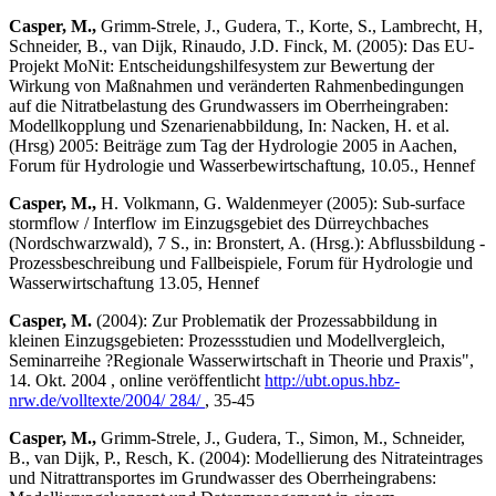
Casper, M.,
Grimm-Strele, J., Gudera, T., Korte, S., Lambrecht, H,
Schneider, B., van Dijk, Rinaudo, J.D. Finck, M. (2005): Das EU-
Projekt MoNit: Entscheidungshilfesystem zur Bewertung der
Wirkung von Maßnahmen und veränderten Rahmenbedingungen
auf die Nitratbelastung des Grundwassers im Ober­rheingraben:
Modellkopplung und Szenarien­abbildung, In: Nacken, H. et al.
(Hrsg) 2005: Beiträge zum Tag der Hydrologie 2005 in Aachen,
Forum für Hydrologie und Wasserbewirtschaftung, 10.05., Hennef
Casper, M.,
H. Volkmann, G. Waldenmeyer (2005): Sub-surface
stormflow / Interflow im Einzugsgebiet des Dürreychbaches
(Nordschwarzwald), 7 S., in: Bronstert, A. (Hrsg.): Abflussbildung -
Prozessbeschreibung und Fallbeispiele, Forum für Hydrologie und
Wasserwirtschaftung 13.05, Hennef
Casper, M.
(2004): Zur Problematik der Prozessabbildung in
kleinen Einzugsgebieten: Prozessstudien und Modell­ver­gleich,
Seminarreihe ?Regionale Wasserwirtschaft in Theorie und Praxis",
14. Okt. 2004 , online veröffentlicht
http://ubt.opus.hbz-
nrw.de/volltexte/2004/ 284/
, 35-45
Casper, M.,
Grimm-Strele, J., Gudera, T., Simon, M., Schneider,
B., van Dijk, P., Resch, K. (2004): Modellierung des Nitrateintrages
und Nitrattransportes im Grundwasser des Oberrheingrabens: