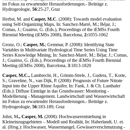
im Fokus zu erwartender Herausforderungen.- Beiträge z.
Hydrogeologie,
56
:25-27, Graz
Herbst, M. and
Casper, M.C
. (2008): Towards model evaluation
using Self-Organizing Maps, In: Sanchez-Marrè, M.; Béjar, J.;
Comas, J.; Guairso, G. (Eds.), Proceedings of the iEMSs Fourth
Biennial Meeting (iEMSs 2008), Barcelona,
2:
1055-1062
Gronz, O.;
Casper, M.
; Gemmar, P. (2008): Identifying State
Variables in Multivariate Hydrological Time Series Using Time
Series Knowledge Mining, In: Sanchez-Marrè, M.; Béjar, J.; Comas,
J.; Guairso, G. (Eds.), Proceedings of the iEMSs Fourth Biennial
Meeting (iEMSs 2008), Barcelona,
3
:1813-1820
Casper, M.C.,
Lambrecht, H., Grimm-Strele, J., Gudera, T., Korte,
S.; Graveline, N., van Dijk, P. (2008): Prognosis of Future Nitrate
Input into the Upper Rhine Aquifer, In: Fank, J. & Ch. Lanthaler
(Eds.): Diffuse Einträge in das Grundwasser: Monitoring -
Modellierung - Management. Landwirtschaft und Wasserwirtschaft
im Fokus zu erwartender Herausforderungen.- Beiträge z.
Hydrogeologie,
56
:183-189, Graz
Johst, M
., Casper, M.
(2008): Hochwasserentstehung in
Kleineinzugsgebieten – Modell und Realität, In: Haberlandt, U. et.
al. (Hrsg.): Hochwasser, Wassermangel, Gewässerverschmutzung -