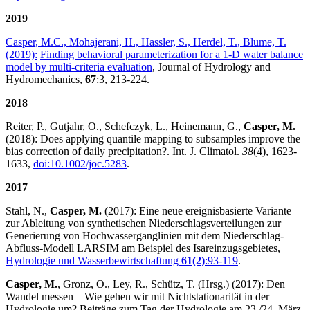
2019
Casper, M.C., Mohajerani, H., Hassler, S., Herdel, T., Blume, T.
(2019):
Finding behavioral parameterization for a 1-D water balance
model by multi-criteria evaluation
, Journal of Hydrology and
Hydromechanics,
67
:3, 213-224.
2018
Reiter, P., Gutjahr, O., Schefczyk, L., Heinemann, G.,
Casper, M.
(2018): Does applying quantile mapping to subsamples improve the
bias correction of daily precipitation?. Int. J. Climatol.
38
(4), 1623-
1633,
doi:10.1002/joc.5283
.
2017
Stahl, N.,
Casper, M.
(2017): Eine neue ereignisbasierte Variante
zur Ableitung von synthetischen Niederschlagsverteilungen zur
Generierung von Hochwasserganglinien mit dem Niederschlag-
Abfluss-Modell LARSIM am Beispiel des Isareinzugsgebietes,
Hydrologie und Wasserbewirtschaftung
61(2)
:93-119
.
Casper, M.
, Gronz, O., Ley, R., Schütz, T. (Hrsg.) (2017): Den
Wandel messen ‒ Wie gehen wir mit Nichtstationarität in der
Hydrologie um? Beiträge zum Tag der Hydrologie am 23./24. März