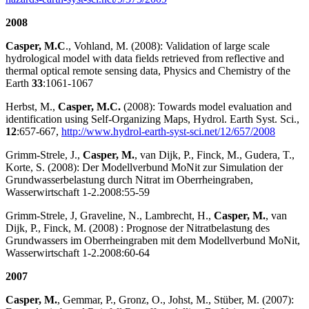
2008
Casper, M.C
., Vohland, M. (2008): Validation of large scale
hydrological model with data fields retrieved from reflective and
thermal optical remote sensing data, Physics and Chemistry of the
Earth
33
:1061-1067
Herbst, M.,
Casper, M.C.
(2008): Towards model evaluation and
identification using Self-Organizing Maps, Hydrol. Earth Syst. Sci.,
12
:657-667,
http://www.hydrol-earth-syst-sci.net/12/657/2008
Grimm-Strele, J.,
Casper, M.
, van Dijk, P., Finck, M., Gudera, T.,
Korte, S. (2008): Der Modell­verbund MoNit zur Simulation der
Grundwasserbelastung durch Nitrat im Ober­rhein­graben,
Wasserwirtschaft 1-2.2008:55-59
Grimm-Strele, J, Graveline, N., Lambrecht, H.,
Casper, M.
, van
Dijk, P., Finck, M. (2008) : Prognose der Nitratbelastung des
Grundwassers im Oberrheingraben mit dem Modellverbund MoNit,
Wasserwirtschaft 1-2.2008:60-64
2007
Casper, M.
, Gemmar, P., Gronz, O., Johst, M., Stüber, M. (2007):